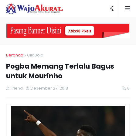
Beranda
GilaBola
Pogba Memang Terlalu Bagus
untuk Mourinho
Friend
Desember 27, 2018
0