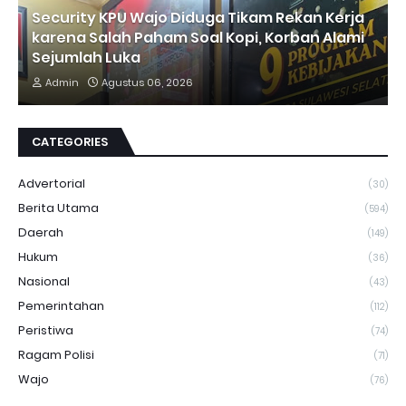
Security KPU Wajo Diduga Tikam Rekan Kerja
karena Salah Paham Soal Kopi, Korban Alami
Sejumlah Luka
Admin
Agustus 06, 2026
CATEGORIES
Advertorial
(30)
Berita Utama
(594)
Daerah
(149)
Hukum
(36)
Nasional
(43)
Pemerintahan
(112)
Peristiwa
(74)
Ragam Polisi
(71)
Wajo
(76)