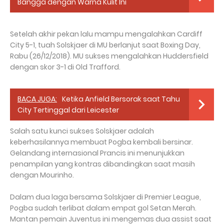
Bangga dengan Warna Kulit Ini
Setelah akhir pekan lalu mampu mengalahkan Cardiff
City 5-1, tuah Solskjaer di MU berlanjut saat Boxing Day,
Rabu (26/12/2018). MU sukses mengalahkan Huddersfield
dengan skor 3-1 di Old Trafford.
BACA JUGA:
Ketika Anfield Bersorak saat Tahu
City Tertinggal dari Leicester
Salah satu kunci sukses Solskjaer adalah
keberhasilannya membuat Pogba kembali bersinar.
Gelandang internasional Prancis ini menunjukkan
penampilan yang kontras dibandingkan saat masih
dengan Mourinho.
Dalam dua laga bersama Solskjaer di Premier League,
Pogba sudah terlibat dalam empat gol Setan Merah.
Mantan pemain Juventus ini mengemas dua assist saat