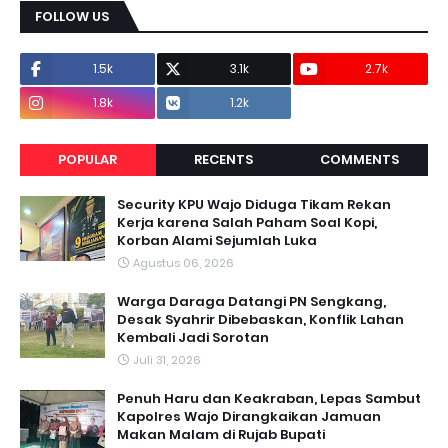
FOLLOW US
1.5k
3.1k
2.7k
1.8k
1.2k
POPULAR
RECENTS
COMMENTS
Security KPU Wajo Diduga Tikam Rekan
Kerja karena Salah Paham Soal Kopi,
Korban Alami Sejumlah Luka
Agustus 06, 2026
Warga Daraga Datangi PN Sengkang,
Desak Syahrir Dibebaskan, Konflik Lahan
Kembali Jadi Sorotan
Juli 31, 2026
Penuh Haru dan Keakraban, Lepas Sambut
Kapolres Wajo Dirangkaikan Jamuan
Makan Malam di Rujab Bupati