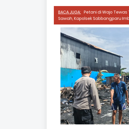
BACA JUGA:
Petani di Wajo Tewas 
Sawah, Kapolsek Sabbangparu I