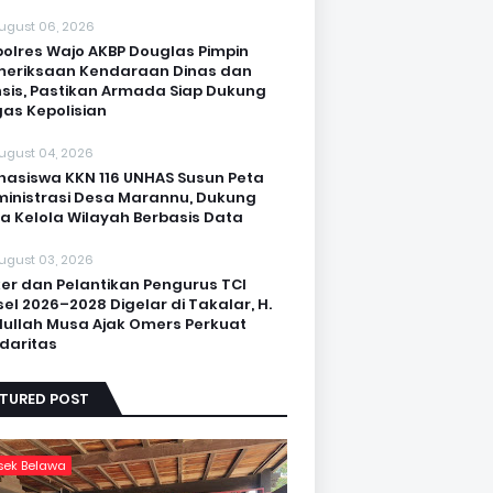
ugust 06, 2026
olres Wajo AKBP Douglas Pimpin
eriksaan Kendaraan Dinas dan
sis, Pastikan Armada Siap Dukung
as Kepolisian
ugust 04, 2026
asiswa KKN 116 UNHAS Susun Peta
inistrasi Desa Marannu, Dukung
a Kelola Wilayah Berbasis Data
ugust 03, 2026
er dan Pelantikan Pengurus TCI
sel 2026–2028 Digelar di Takalar, H.
ullah Musa Ajak Omers Perkuat
idaritas
ATURED POST
sek Belawa