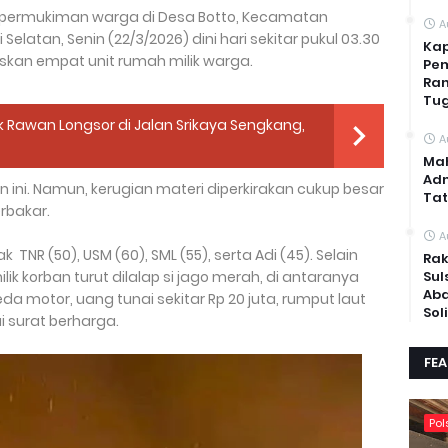
permukiman warga di Desa Botto, Kecamatan
A
Selatan, Senin (22/3/2026) dini hari sekitar pukul 03.30
Kap
skan empat unit rumah milik warga.
Pem
Ran
Tug
ik Rawan Longsor di Jalan Srikaya Sengkang,
A
Mah
Adm
 ini. Namun, kerugian materi diperkirakan cukup besar
Tat
rbakar.
A
NR (50), USM (60), SML (55), serta Adi (45). Selain
Rak
Sul
k korban turut dilalap si jago merah, di antaranya
Abd
da motor, uang tunai sekitar Rp 20 juta, rumput laut
Sol
i surat berharga.
FE
Pol