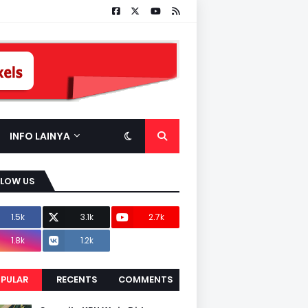
INFO LAINYA
LLOW US
1.5k
3.1k
2.7k
1.8k
1.2k
PULAR
RECENTS
COMMENTS