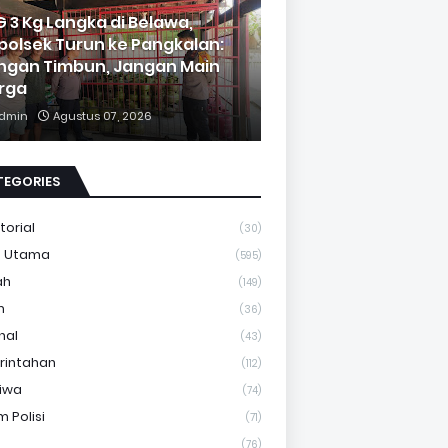
G 3 Kg Langka di Belawa,
polsek Turun ke Pangkalan:
ngan Timbun, Jangan Main
rga
dmin
Agustus 07, 2026
TEGORIES
torial
(30)
a Utama
(595)
ah
(149)
m
(36)
nal
(43)
rintahan
(112)
tiwa
(74)
 Polisi
(71)
(76)