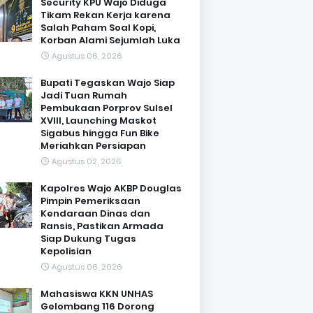
Security KPU Wajo Diduga
Tikam Rekan Kerja karena
Salah Paham Soal Kopi,
Korban Alami Sejumlah Luka
Agustus 06, 2026
Bupati Tegaskan Wajo Siap
Jadi Tuan Rumah
Pembukaan Porprov Sulsel
XVIII, Launching Maskot
Sigabus hingga Fun Bike
Meriahkan Persiapan
Agustus 02, 2026
Kapolres Wajo AKBP Douglas
Pimpin Pemeriksaan
Kendaraan Dinas dan
Ransis, Pastikan Armada
Siap Dukung Tugas
Kepolisian
Agustus 06, 2026
Mahasiswa KKN UNHAS
Gelombang 116 Dorong