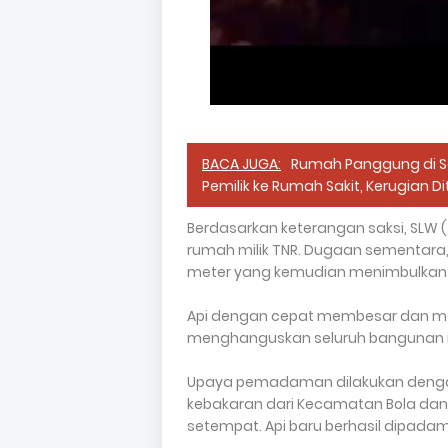
BACA JUGA:
Rumah Panggung di S
Pemilik ke Rumah Sakit, Kerugian Di
Berdasarkan keterangan saksi, SLW (30
rumah milik TNR. Dugaan sementara, k
meter yang kemudian menimbulkan p
Api dengan cepat membesar dan men
menghanguskan seluruh bangunan mi
Upaya pemadaman dilakukan deng
kebakaran dari Kecamatan Bola dan 
setempat. Api baru berhasil dipadamk