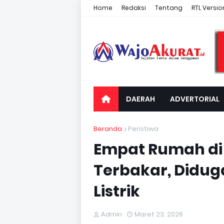
Home
Redaksi
Tentang
RTL Versio
DAERAH
ADVERTORIAL
Beranda
Peristiwa
Empat Rumah di 
Terbakar, Diduga
Listrik
Admin
Maret 23, 2026