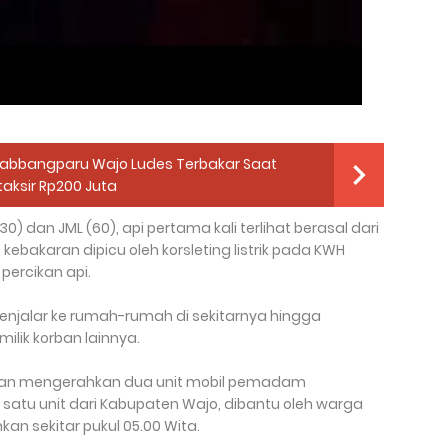
abbangparu Wajo Ludes Terbakar Saat
taksir Rp200 Juta
) dan JML (60), api pertama kali terlihat berasal dari
ebakaran dipicu oleh korsleting listrik pada KWH
ercikan api.
jalar ke rumah-rumah di sekitarnya hingga
lik korban lainnya.
an mengerahkan dua unit mobil pemadam
satu unit dari Kabupaten Wajo, dibantu oleh warga
an sekitar pukul 05.00 Wita.