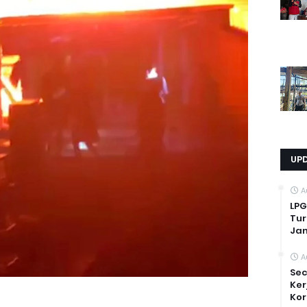
UP
A
LPG
Tur
Ja
A
Sec
Ker
Kor