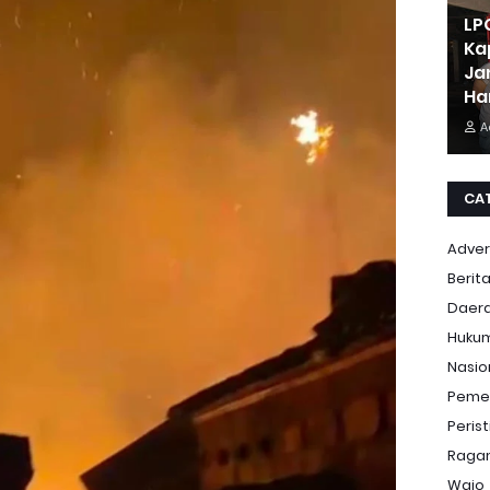
LP
Ka
Ja
Ha
A
CA
Adver
Berit
Daer
Huku
Nasio
Peme
Peris
Ragam
Wajo