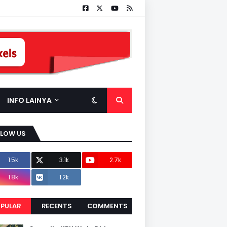
INFO LAINYA
LLOW US
1.5k
3.1k
2.7k
1.8k
1.2k
PULAR
RECENTS
COMMENTS