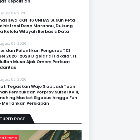
as Kepolisian
ugust 04, 2026
asiswa KKN 116 UNHAS Susun Peta
inistrasi Desa Marannu, Dukung
a Kelola Wilayah Berbasis Data
ugust 03, 2026
er dan Pelantikan Pengurus TCI
sel 2026–2028 Digelar di Takalar, H.
ullah Musa Ajak Omers Perkuat
idaritas
ugust 02, 2026
ati Tegaskan Wajo Siap Jadi Tuan
ah Pembukaan Porprov Sulsel XVIII,
nching Maskot Sigabus hingga Fun
e Meriahkan Persiapan
ATURED POST
ita Utama