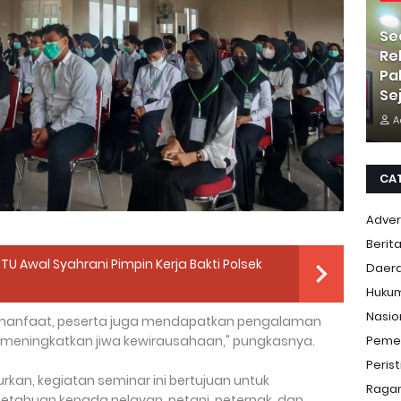
Se
Re
Pa
Se
A
CA
Adver
Berit
 Awal Syahrani Pimpin Kerja Bakti Polsek
Daer
Huku
Nasio
rmanfaat, peserta juga mendapatkan pengalaman
Peme
 meningkatkan jiwa kewirausahaan," pungkasnya.
Peris
kan, kegiatan seminar ini bertujuan untuk
Ragam
huan kepada nelayan, petani, peternak, dan