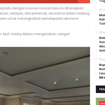
Tug
rpadu dengan inovasi-inovasi baru ini diharapkan
A
etani, nelayan, dan peternak, terutama dalam bidang
Mah
anian untuk meningkatkan pendapatan ekonomi
Adm
Tat
A
Dr. Muh. Hasby Abbas mengatakan, sangat
Rak
Sul
Abd
Sol
A
Bup
Rum
Lau
Bik
FE
Ber