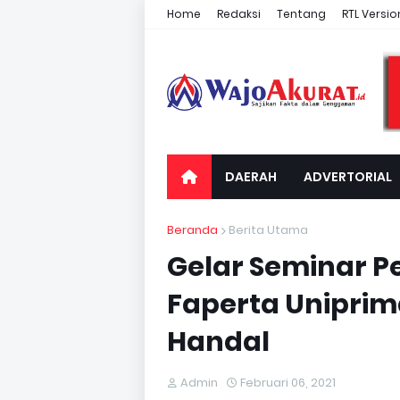
Home
Redaksi
Tentang
RTL Versio
DAERAH
ADVERTORIAL
Beranda
Berita Utama
Gelar Seminar P
Faperta Uniprim
Handal
Admin
Februari 06, 2021