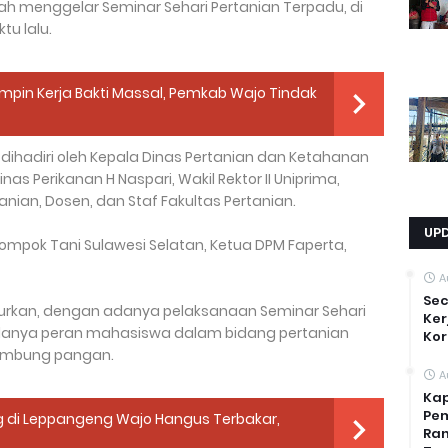
ah menggelar Seminar Sehari Pertanian Terpadu, di
u lalu.
mpin Kerja Bakti Massal, Pemkab Wajo Tindak
ihadiri oleh Kepala Dinas Pertanian dan Ketahanan
 Perikanan H Naspari, Wakil Rektor II Uniprima,
nian, Dosen, dan Staf Fakultas Pertanian.
UP
lompok Tani Sulawesi Selatan, Ketua DPM Faperta,
A
Sec
turkan, dengan adanya pelaksanaan Seminar Sehari
Ker
 adanya peran mahasiswa dalam bidang pertanian
Kor
umbung pangan.
A
Kap
Pem
di Leppangeng Wajo Hangus Terbakar,
Ran