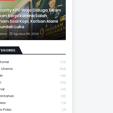
curity KPU Wajo Diduga Tikam
kan Kerja karena Salah
ham Soal Kopi, Korban Alami
jumlah Luka
dmin
Agustus 06, 2026
TEGORIES
torial
(30)
a Utama
(594)
ah
(149)
m
(36)
nal
(43)
rintahan
(112)
tiwa
(74)
 Polisi
(71)