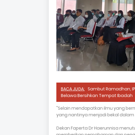
BACA JUGA:
Sambut Ramadhan, IPTU
Belawa Bersihkan Tempat Ibadah
"Selain mendapatkan ilmu yang be
yang nantinya menjadi bekal dalam
Dekan Faperta Dr Haerunnisa menutur
memberikan pemahaman dan pengeta