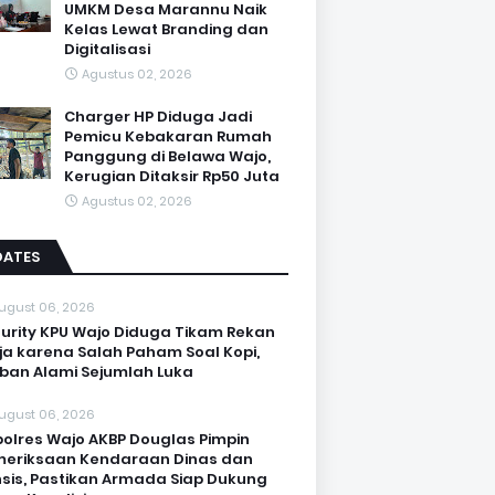
UMKM Desa Marannu Naik
Kelas Lewat Branding dan
Digitalisasi
Agustus 02, 2026
Charger HP Diduga Jadi
Pemicu Kebakaran Rumah
Panggung di Belawa Wajo,
Kerugian Ditaksir Rp50 Juta
Agustus 02, 2026
DATES
ugust 06, 2026
urity KPU Wajo Diduga Tikam Rekan
ja karena Salah Paham Soal Kopi,
ban Alami Sejumlah Luka
ugust 06, 2026
olres Wajo AKBP Douglas Pimpin
eriksaan Kendaraan Dinas dan
sis, Pastikan Armada Siap Dukung