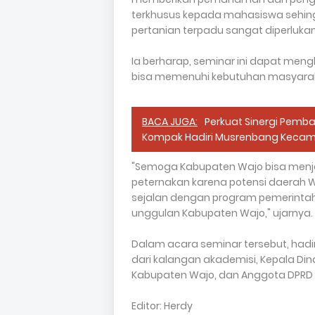
terkhusus kepada mahasiswa sehi
pertanian terpadu sangat diperlukan
Ia berharap, seminar ini dapat meng
bisa memenuhi kebutuhan masyarakat
BACA JUGA:
Perkuat Sinergi Pemb
Kompak Hadiri Musrenbang Keca
"Semoga Kabupaten Wajo bisa menjad
peternakan karena potensi daerah
sejalan dengan program pemerintah
unggulan Kabupaten Wajo," ujarnya.
Dalam acara seminar tersebut, hadi
dari kalangan akademisi, Kepala Din
Kabupaten Wajo, dan Anggota DPRD
Editor: Herdy