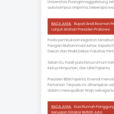
Universitas Puangrimaggalatung tel
aula kampus Uniprima, beberapa wakt
BACA JUGA:
Bupati Andi Rosman Pi
Lanjuti Arahan Presiden Prabowo
Pada pembukaan kegiatan tersebut d
Pangan Muhammad Ashar, Kepala Dinas
Dekan dan Wakil Dekan Fakultas Perta
Selain itu, hadir pula Ketua Umum Ke
Ketua Himpunan, dan UKM Faperta.
Presiden BEM Faperta, Ervendi menu
Pertanian Terpadu ini, diharapkan
dalam mewujudkan Wajo sebagai l
BACA JUGA:
Dua Rumah Panggung 
Kerugian Ditaksir Rp500 Juta