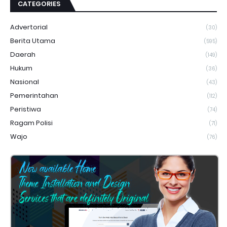
CATEGORIES
Advertorial
(30)
Berita Utama
(595)
Daerah
(149)
Hukum
(36)
Nasional
(43)
Pemerintahan
(112)
Peristiwa
(74)
Ragam Polisi
(71)
Wajo
(76)