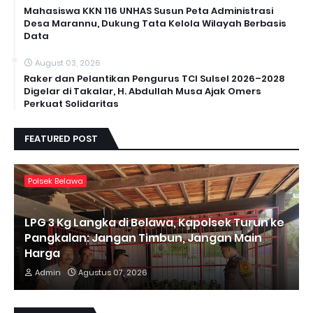
Mahasiswa KKN 116 UNHAS Susun Peta Administrasi
Desa Marannu, Dukung Tata Kelola Wilayah Berbasis
Data
August 03, 2026
Raker dan Pelantikan Pengurus TCI Sulsel 2026–2028
Digelar di Takalar, H. Abdullah Musa Ajak Omers
Perkuat Solidaritas
FEATURED POST
Polsek Belawa
LPG 3 Kg Langka di Belawa, Kapolsek Turun ke
Pangkalan: Jangan Timbun, Jangan Main
Harga
Admin
Agustus 07, 2026