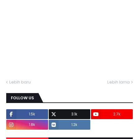
Lebih baru
Lebih lama
FOLLOW US
1.5k
3.1k
2.7k
1.8k
1.2k