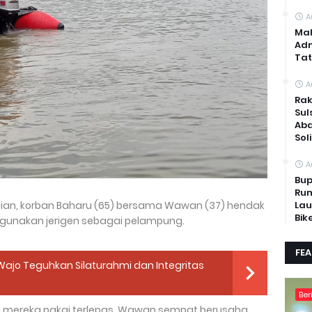
A
Mah
Adm
Tat
A
Rak
Sul
Abd
Sol
A
Bup
Rum
ian, korban Baharu (65) bersama Wawan (37) hendak
Lau
Bik
unakan jerigen sebagai pelampung.
FE
s Wajo Teguhkan Silaturahmi dan Integritas
Ber
ng mereka pakai terlepas. Wawan sempat berusaha