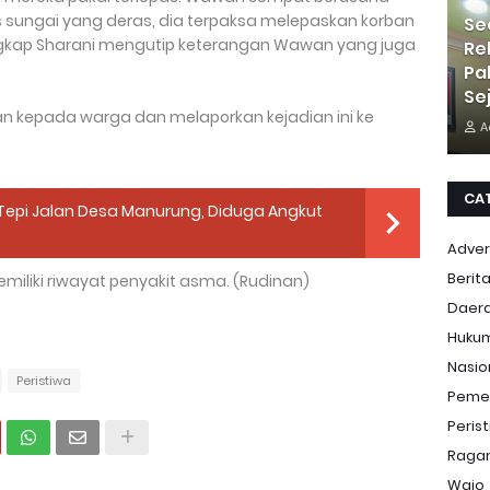
 sungai yang deras, dia terpaksa melepaskan korban
Se
ngkap Sharani mengutip keterangan Wawan yang juga
Re
Pa
Se
n kepada warga dan melaporkan kejadian ini ke
A
CA
 Tepi Jalan Desa Manurung, Diduga Angkut
Adver
Berit
miliki riwayat penyakit asma. (Rudinan)
Daer
Huku
Nasio
Peristiwa
Peme
Peris
Ragam
Wajo