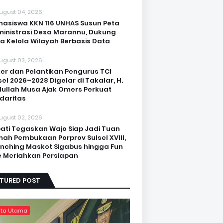
ugust 04, 2026
asiswa KKN 116 UNHAS Susun Peta
inistrasi Desa Marannu, Dukung
a Kelola Wilayah Berbasis Data
ugust 03, 2026
er dan Pelantikan Pengurus TCI
sel 2026–2028 Digelar di Takalar, H.
ullah Musa Ajak Omers Perkuat
idaritas
ugust 02, 2026
ati Tegaskan Wajo Siap Jadi Tuan
ah Pembukaan Porprov Sulsel XVIII,
nching Maskot Sigabus hingga Fun
e Meriahkan Persiapan
ATURED POST
ita Utama