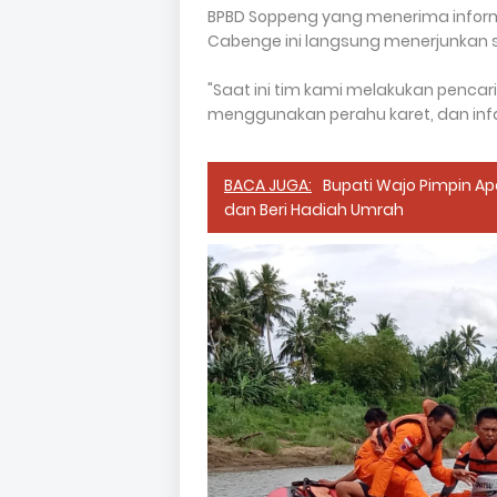
BPBD Soppeng yang menerima inform
Cabenge ini langsung menerjunkan s
"Saat ini tim kami melakukan penca
menggunakan perahu karet, dan infan
BACA JUGA:
Bupati Wajo Pimpin Apel
dan Beri Hadiah Umrah