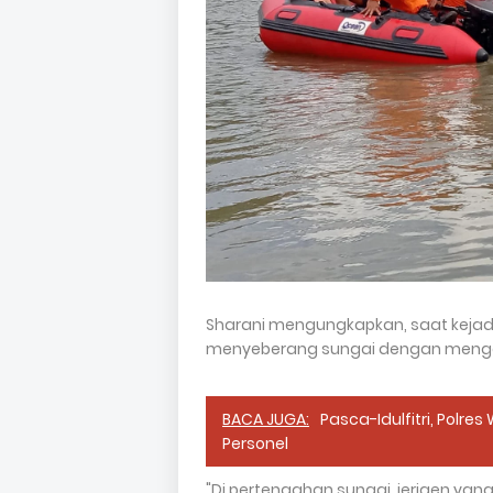
Sharani mengungkapkan, saat kejad
menyeberang sungai dengan mengg
BACA JUGA:
Pasca-Idulfitri, Polre
Personel
"Di pertengahan sungai, jerigen ya