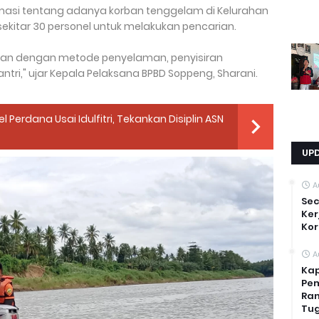
asi tentang adanya korban tenggelam di Kelurahan
ekitar 30 personel untuk melakukan pencarian.
rian dengan metode penyelaman, penyisiran
tri," ujar Kepala Pelaksana BPBD Soppeng, Sharani.
 Perdana Usai Idulfitri, Tekankan Disiplin ASN
UP
A
Sec
Ker
Kor
A
Kap
Pem
Ran
Tug