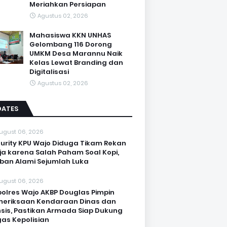
Meriahkan Persiapan
Agustus 02, 2026
Mahasiswa KKN UNHAS
Gelombang 116 Dorong
UMKM Desa Marannu Naik
Kelas Lewat Branding dan
Digitalisasi
Agustus 02, 2026
DATES
ugust 06, 2026
urity KPU Wajo Diduga Tikam Rekan
ja karena Salah Paham Soal Kopi,
ban Alami Sejumlah Luka
ugust 06, 2026
olres Wajo AKBP Douglas Pimpin
eriksaan Kendaraan Dinas dan
sis, Pastikan Armada Siap Dukung
as Kepolisian