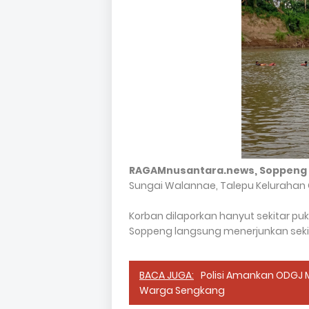
RAGAMnusantara.news, Soppeng
Sungai Walannae, Talepu Kelurahan 
Korban dilaporkan hanyut sekitar puk
Soppeng langsung menerjunkan sekit
BACA JUGA:
Polisi Amankan ODGJ
Warga Sengkang