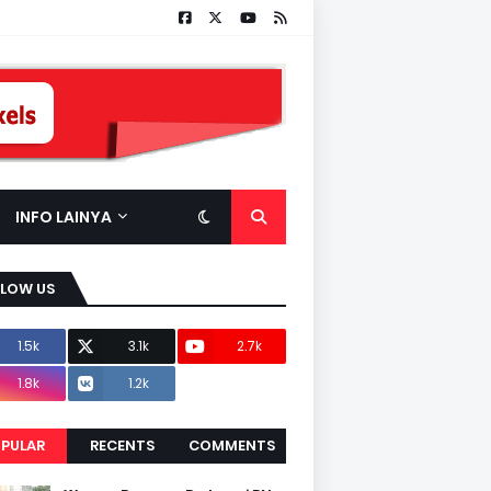
INFO LAINYA
LLOW US
1.5k
3.1k
2.7k
1.8k
1.2k
PULAR
RECENTS
COMMENTS