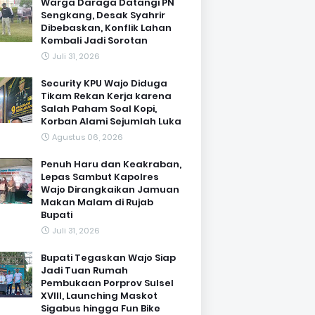
Warga Daraga Datangi PN
Sengkang, Desak Syahrir
Dibebaskan, Konflik Lahan
Kembali Jadi Sorotan
Juli 31, 2026
Security KPU Wajo Diduga
Tikam Rekan Kerja karena
Salah Paham Soal Kopi,
Korban Alami Sejumlah Luka
Agustus 06, 2026
Penuh Haru dan Keakraban,
Lepas Sambut Kapolres
Wajo Dirangkaikan Jamuan
Makan Malam di Rujab
Bupati
Juli 31, 2026
Bupati Tegaskan Wajo Siap
Jadi Tuan Rumah
Pembukaan Porprov Sulsel
XVIII, Launching Maskot
Sigabus hingga Fun Bike