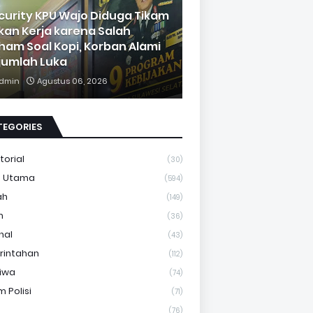
curity KPU Wajo Diduga Tikam
kan Kerja karena Salah
ham Soal Kopi, Korban Alami
jumlah Luka
dmin
Agustus 06, 2026
TEGORIES
torial
(30)
a Utama
(594)
ah
(149)
m
(36)
nal
(43)
rintahan
(112)
tiwa
(74)
 Polisi
(71)
(76)