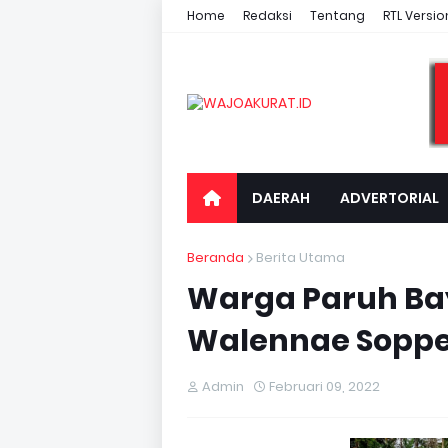
Home
Redaksi
Tentang
RTL Versio
DAERAH
ADVERTORIAL
Beranda
Berita Utama
Warga Paruh Bay
Walennae Sopp
Admin
Februari 09, 2022