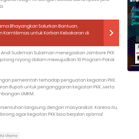
a.
ama Bhayangkari Salurkan Bantuan,
n Kamtibmas untuk Korban Kebakaran di
atan Andi Sudirman Sulaiman menegaskan Jambore PKK
s gotong royong dalam mewujudkan 10 Program Pokok
gan pemerintah terhadap penguatan kegiatan PKK,
ran Bupati untuk penganggaran kegiatan PKK, serta
gembangan UMKM.
ersentuhan langsung dengan masyarakat. Karena itu,
orong agar kegiatan PKK bisa berjalan optimal
rita Utama