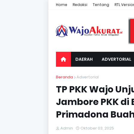
Home
Redaksi
Tentang
RTL Versio
DAERAH
ADVERTORIAL
Beranda
Advertorial
TP PKK Wajo Unj
Jambore PKK di B
Primadona Buah
Admin
Oktober 03, 2025