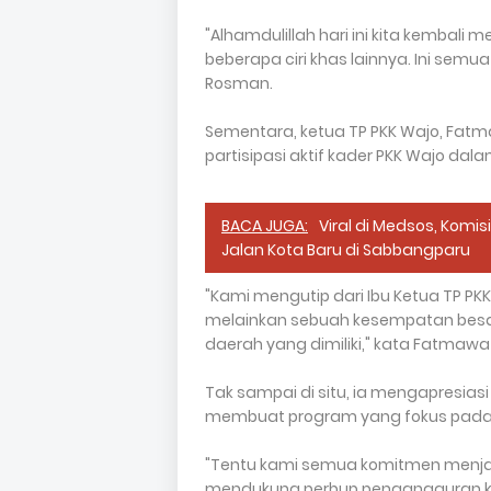
"Alhamdulillah hari ini kita kembal
beberapa ciri khas lainnya. Ini semua
Rosman.
Sementara, ketua TP PKK Wajo, Fa
partisipasi aktif kader PKK Wajo dal
BACA JUGA:
Viral di Medsos, Komis
Jalan Kota Baru di Sabbangparu
"Kami mengutip dari Ibu Ketua TP PK
melainkan sebuah kesempatan besar 
daerah yang dimiliki," kata Fatmawat
Tak sampai di situ, ia mengapresiasi
membuat program yang fokus pada 
"Tentu kami semua komitmen menjal
mendukung perbup pengangguran keg