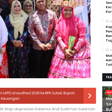
Sec
Ker
Kor
A
Kap
Pem
Ran
Tug
A
Mah
Adm
Tat
FE
Ber
LKPD Unaudited 2025 ke BPK Sulsel, Bupati
Ma
i Keuangan
So
KK Wajo diapresiasi Gubernur Andi Sudirman Sulaiman.
Ru