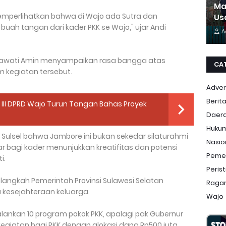
Ma
i memperlihatkan bahwa di Wajo ada Sutra dan
Us
 buah tangan dari kader PKK se Wajo," ujar Andi
A
tmawati Amin menyampaikan rasa bangga atas
CA
am kegiatan tersebut.
Adver
Berit
i III DPRD Wajo Turun Tangan Bahas Proyek
Daer
Huku
K Sulsel bahwa Jambore ini bukan sekedar silaturahmi
Nasio
bagi kader menunjukkan kreatifitas dan potensi
Peme
i.
Peris
 langkah Pemerintah Provinsi Sulawesi Selatan
Ragam
kesejahteraan keluarga.
Wajo
ankan 10 program pokok PKK, apalagi pak Gubernur
iatan bagi PKK dengan alokasi dana Rp500 juta