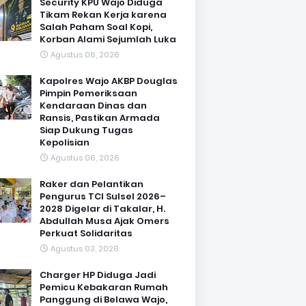
Security KPU Wajo Diduga
Tikam Rekan Kerja karena
Salah Paham Soal Kopi,
Korban Alami Sejumlah Luka
Agustus 06, 2026
Kapolres Wajo AKBP Douglas
Pimpin Pemeriksaan
Kendaraan Dinas dan
Ransis, Pastikan Armada
Siap Dukung Tugas
Kepolisian
Agustus 06, 2026
Raker dan Pelantikan
Pengurus TCI Sulsel 2026–
2028 Digelar di Takalar, H.
Abdullah Musa Ajak Omers
Perkuat Solidaritas
Agustus 03, 2026
Charger HP Diduga Jadi
Pemicu Kebakaran Rumah
Panggung di Belawa Wajo,