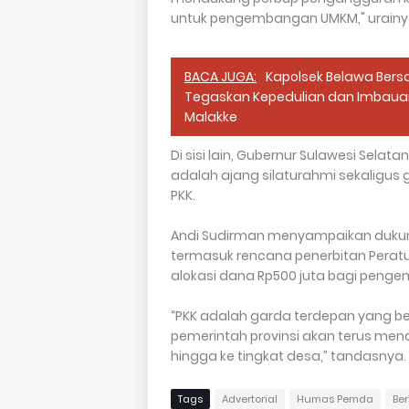
untuk pengembangan UMKM," urainy
BACA JUGA:
Kapolsek Belawa Bers
Tegaskan Kepedulian dan Imbaua
Malakke
Di sisi lain, Gubernur Sulawesi Sel
adalah ajang silaturahmi sekaligu
PKK.
Andi Sudirman menyampaikan dukun
termasuk rencana penerbitan Peratu
alokasi dana Rp500 juta bagi pen
“PKK adalah garda terdepan yang b
pemerintah provinsi akan terus mend
hingga ke tingkat desa,” tandasnya.
Tags
Advertorial
Humas Pemda
Be