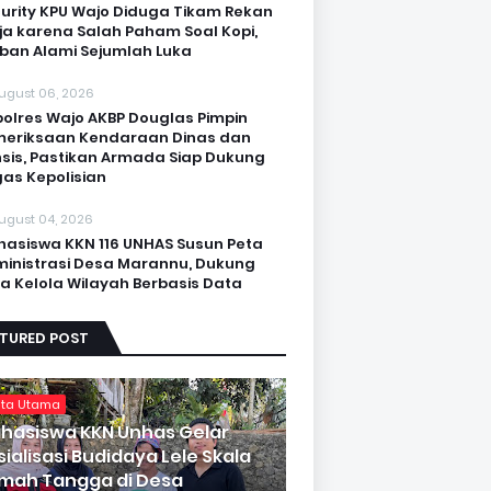
urity KPU Wajo Diduga Tikam Rekan
ja karena Salah Paham Soal Kopi,
ban Alami Sejumlah Luka
ugust 06, 2026
olres Wajo AKBP Douglas Pimpin
eriksaan Kendaraan Dinas dan
sis, Pastikan Armada Siap Dukung
as Kepolisian
ugust 04, 2026
asiswa KKN 116 UNHAS Susun Peta
inistrasi Desa Marannu, Dukung
a Kelola Wilayah Berbasis Data
ATURED POST
ita Utama
hasiswa KKN Unhas Gelar
sialisasi Budidaya Lele Skala
mah Tangga di Desa