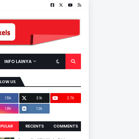
INFO LAINYA
LLOW US
1.5k
3.1k
2.7k
1.8k
1.2k
PULAR
RECENTS
COMMENTS