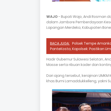
WAJO
- Bupati Wajo, Andi Rosman da
dalam Jambore Pemberdayaan Kesejah
Lapangan Merdeka, Kabupaten Bone, 
BACA JUGA:
Polsek Tempe Amanka
PanteKosta, Kapolsek: Pastikan 
Hadir Gubernur Sulawesi Selatan, An
Masse serta ribuan kader dan kontin
Dari ajang tersebut, kerajinan UMKM
khas Bumi Lamaddukkelleng, yakni Su