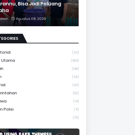
rannu, Bisa Jadi Peluang
aha
dmin
Agustus 08, 2026
TEGORIES
torial
(30)
a Utama
(595)
ah
(149)
m
(36)
nal
(43)
rintahan
(112)
tiwa
(74)
 Polisi
(71)
(76)