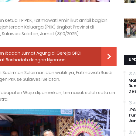
n Ketua TP PKK, Fatmawati Amin ikut ambil bagian
teraan Keluarga (PKK) tingkat Provinsi di
Sulawesi Selatan, Jumat (3/10/2025).
n Ibadah Jumat Agung di Gereja GPDI
UP
Umat Beribadah dengan Nyaman
di Sudirman Sulaiman dan wakilnya, Fatmawati Rusdi
A
gen PKK se Sulawesi Selatan.
Mah
Bud
Des
 Kabupaten Wajo dipamerkan, termasuk salah satu ciri
tra.
A
LPG
Tur
Ja
A