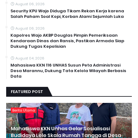
August 06, 2026
Security KPU Wajo Diduga Tikam Rekan Kerja karena
Salah Paham Soal Kopi, Korban Alami Sejumlah Luka
August 06, 2026
Kapolres Wajo AKBP Douglas Pimpin Pemeriksaan
Kendaraan Dinas dan Ransis, Pastikan Armada Siap
Dukung Tugas Kepolisian
August 04, 2026
Mahasiswa KKN 116 UNHAS Susun Peta Administrasi
Desa Marannu, Dukung Tata Kelola Wilayah Berbasis
Data
FEATURED POST
Berita Utama
Mahasiswa KKN Unhas Gelar Sosialisasi
Budidaya Lele Skala Rumah Tangga di Desa