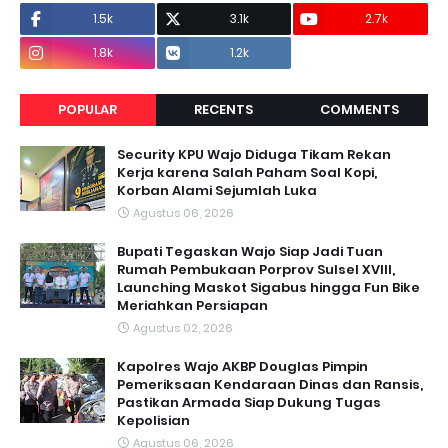
1.5k
3.1k
2.7k
1.8k
1.2k
POPULAR
RECENTS
COMMENTS
Security KPU Wajo Diduga Tikam Rekan
Kerja karena Salah Paham Soal Kopi,
Korban Alami Sejumlah Luka
Agustus 06, 2026
Bupati Tegaskan Wajo Siap Jadi Tuan
Rumah Pembukaan Porprov Sulsel XVIII,
Launching Maskot Sigabus hingga Fun Bike
Meriahkan Persiapan
Agustus 02, 2026
Kapolres Wajo AKBP Douglas Pimpin
Pemeriksaan Kendaraan Dinas dan Ransis,
Pastikan Armada Siap Dukung Tugas
Kepolisian
Agustus 06, 2026