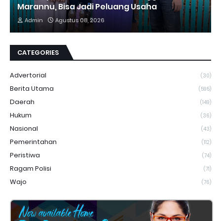
Marannu, Bisa Jadi Peluang Usaha
Admin
Agustus 08, 2026
CATEGORIES
Advertorial
(30)
Berita Utama
(595)
Daerah
(149)
Hukum
(36)
Nasional
(43)
Pemerintahan
(112)
Peristiwa
(74)
Ragam Polisi
(71)
Wajo
(76)