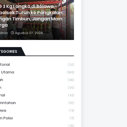
G 3 Kg Langka di Belawa,
polsek Turun ke Pangkalan:
ngan Timbun, Jangan Main
rga
dmin
Agustus 07, 2026
TEGORIES
torial
(30)
a Utama
(595)
ah
(149)
m
(36)
nal
(43)
rintahan
(112)
tiwa
(74)
 Polisi
(71)
(76)