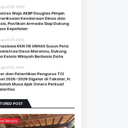
ugust 06, 2026
olres Wajo AKBP Douglas Pimpin
eriksaan Kendaraan Dinas dan
sis, Pastikan Armada Siap Dukung
as Kepolisian
ugust 04, 2026
asiswa KKN 116 UNHAS Susun Peta
inistrasi Desa Marannu, Dukung
a Kelola Wilayah Berbasis Data
ugust 03, 2026
er dan Pelantikan Pengurus TCI
sel 2026–2028 Digelar di Takalar, H.
ullah Musa Ajak Omers Perkuat
idaritas
ATURED POST
sek Belawa