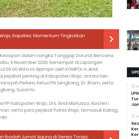
s Wajo, Kapolres: Momentum Tingkatkan
l Kesiapan dalam rangka Tanggap Darurat Bencana
abu, 5 November 2025, bertempat di Lapangan
l 09.00 Wita ini dipimpin oleh KOMPOL H. Andi
UP
ai pejabat penting di Kabupaten Wajo, antara lain
mansyah Perkesi, Ketua PN Sengkang, Dr. Ilham, serta
A
ngkang, Susanto.
LPG
Tur
pol PP Kabupaten Wajo, Drs. Andi Manussa, Asisten I
Ja
ran, serta para pejabat Polres Wajo, termasuk Kabag,
ajo.
A
Sec
Ker
Kor
 Ibadah Jumat Agung di Gereja Toraja,