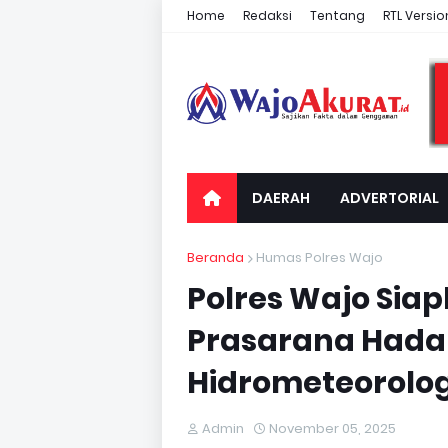
Home
Redaksi
Tentang
RTL Versio
DAERAH
ADVERTORIAL
Beranda
Humas Polres Wajo
Polres Wajo Sia
Prasarana Had
Hidrometeorolog
Admin
November 05, 2025