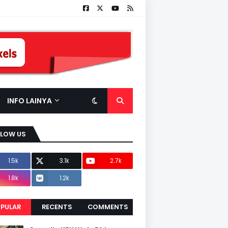
INFO LAINYA
LLOW US
1.5k
3.1k
2.7k
1.8k
1.2k
PULAR
RECENTS
COMMENTS