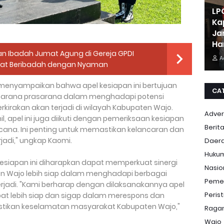
LP
Ka
Ja
Ha
n Ibadah Jumat Agung di Gereja GPDI
A
Umat Beribadah dengan Nyaman
, menyampaikan bahwa apel kesiapan ini bertujuan
CA
 sarana prasarana dalam menghadapi potensi
kirakan akan terjadi di wilayah Kabupaten Wajo.
Adver
l, apel ini juga diikuti dengan pemeriksaan kesiapan
Berit
ana. Ini penting untuk memastikan kelancaran dan
jadi," ungkap Kaomi.
Daer
Huku
siapan ini diharapkan dapat memperkuat sinergi
Nasio
ten Wajo lebih siap dalam menghadapi berbagai
Peme
adi. "Kami berharap dengan dilaksanakannya apel
Peris
dapat lebih siap dan sigap dalam merespons dan
tikan keselamatan masyarakat Kabupaten Wajo,"
Ragam
Wajo