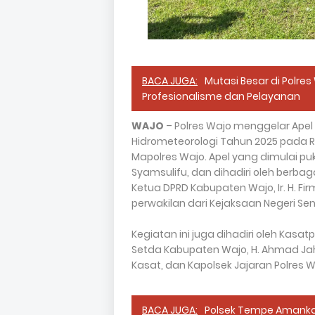
BACA JUGA:
Mutasi Besar di Polre
Profesionalisme dan Pelayanan
WAJO
– Polres Wajo menggelar Ape
Hidrometeorologi Tahun 2025 pada R
Mapolres Wajo. Apel yang dimulai puku
Syamsulifu, dan dihadiri oleh berbag
Ketua DPRD Kabupaten Wajo, Ir. H. Fir
perwakilan dari Kejaksaan Negeri Se
Kegiatan ini juga dihadiri oleh Kasat
Setda Kabupaten Wajo, H. Ahmad Jah
Kasat, dan Kapolsek Jajaran Polres W
BACA JUGA:
Polsek Tempe Amankan