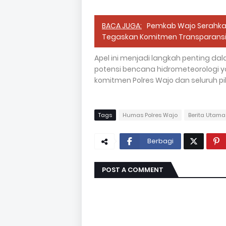
BACA JUGA:
Pemkab Wajo Serahkan 
Tegaskan Komitmen Transparans
Apel ini menjadi langkah penting 
potensi bencana hidrometeorologi 
komitmen Polres Wajo dan seluruh p
Tags
Humas Polres Wajo
Berita Utama
Berbagi
POST A COMMENT