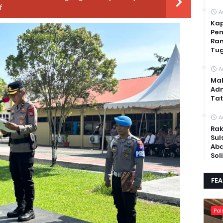
f
A
Kap
Pem
Ran
Tug
A
Mah
Adm
Tat
A
Rak
Sul
Abd
Sol
FE
Pol