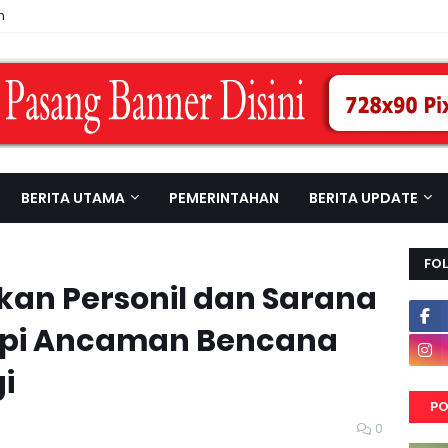
n
BERITA UTAMA
PEMERINTAHAN
BERITA UPDATE
FO
pkan Personil dan Sarana
api Ancaman Bencana
i
PO
0