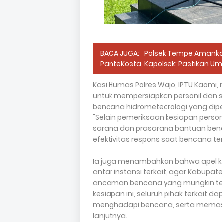
BACA JUGA:
Polsek Tempe Amanka
PanteKosta, Kapolsek: Pastikan 
Kasi Humas Polres Wajo, IPTU Kaomi
untuk mempersiapkan personil dan
bencana hidrometeorologi yang diper
"Selain pemeriksaan kesiapan personi
sarana dan prasarana bantuan benc
efektivitas respons saat bencana ter
Ia juga menambahkan bahwa apel ke
antar instansi terkait, agar Kabupa
ancaman bencana yang mungkin terj
kesiapan ini, seluruh pihak terkait 
menghadapi bencana, serta memas
lanjutnya.