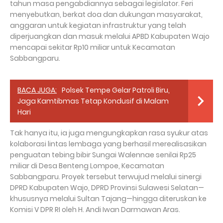
tahun masa pengabdiannya sebagai legislator. Feri
menyebutkan, berkat doa dan dukungan masyarakat,
anggaran untuk kegiatan infrastruktur yang telah
diperjuangkan dan masuk melalui APBD Kabupaten Wajo
mencapai sekitar Rp10 miliar untuk Kecamatan
Sabbangparu.
BACA JUGA:
Polsek Tempe Gelar Patroli Biru,
Jaga Kamtibmas Tetap Kondusif di Malam
Hari
Tak hanya itu, ia juga mengungkapkan rasa syukur atas
kolaborasi lintas lembaga yang berhasil merealisasikan
penguatan tebing bibir Sungai Walennae senilai Rp25
miliar di Desa Benteng Lompoe, Kecamatan
Sabbangparu. Proyek tersebut terwujud melalui sinergi
DPRD Kabupaten Wajo, DPRD Provinsi Sulawesi Selatan—
khususnya melalui Sultan Tajang—hingga diteruskan ke
Komisi V DPR RI oleh H. Andi Iwan Darmawan Aras.