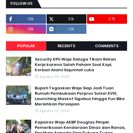
FOLLOW US
1.5k
3.1k
2.7k
1.8k
1.2k
POPULAR
RECENTS
COMMENTS
Security KPU Wajo Diduga Tikam Rekan
Kerja karena Salah Paham Soal Kopi,
Korban Alami Sejumlah Luka
Agustus 06, 2026
Bupati Tegaskan Wajo Siap Jadi Tuan
Rumah Pembukaan Porprov Sulsel XVIII,
Launching Maskot Sigabus hingga Fun Bike
Meriahkan Persiapan
Agustus 02, 2026
Kapolres Wajo AKBP Douglas Pimpin
Pemeriksaan Kendaraan Dinas dan Ransis,
Pastikan Armada Siap Dukung Tugas