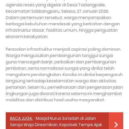
agenda reses yang digelar di Desa Tadangpalie,
Kecamatan Sabbangparu, Selasa, 27 Januari 2026.
Dalam pertemuan tersebut, warga menyampaikan
berbagai kebutuhan mendesak yang berkaitan dengan
infrastruktur dasar, fasilitas umum, hingga penguatan
ekonomi kerakyatan.
Persoalan infrastruktur menjadi aspirasi paling dominan.
Warga mengusulkan pembangunan tanggul sungai
guna mencegah banjir, perbaikan dan pembangunan
jembatan, serta normalisasi sungai yang dinilai telah
mengalami pendangkalan. Kondisi ini dinilai berpengaruh
langsung terhadap keselamatan warga dan aktivitas
pertanian. Selain itu, pemeliharaan dan pengerasan jalan
lingkungan juga disoroti karena selama ini menghambat
mobilitas dan distribusi hasil usaha masyarakat.
BACA JUGA:
Masjid Nurus Sa’adah di Jalan
Seroja Wajo Diresmikan, Kapolsek Tempe Ajak