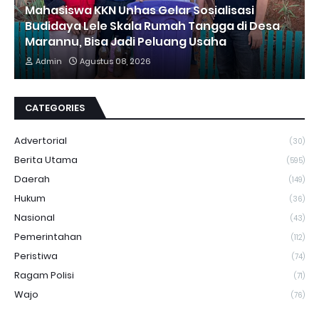
Mahasiswa KKN Unhas Gelar Sosialisasi
Budidaya Lele Skala Rumah Tangga di Desa
Marannu, Bisa Jadi Peluang Usaha
Admin
Agustus 08, 2026
CATEGORIES
Advertorial
(30)
Berita Utama
(595)
Daerah
(149)
Hukum
(36)
Nasional
(43)
Pemerintahan
(112)
Peristiwa
(74)
Ragam Polisi
(71)
Wajo
(76)