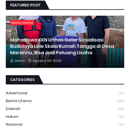
FEATURED POST
Berita Utama
Mahasiswa KKN Unhas Gelar Sosialisasi
Budidaya Lele Skala Rumah Tangga di Desa
Marannu, Bisa Jadi Peluang Usaha
Admin
Agustus 08, 2026
CATEGORIES
Advertorial
(30)
Berita Utama
(595)
Daerah
(149)
Hukum
(36)
Nasional
(43)