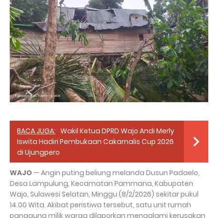
BACA JUGA:
Wakil Ketua DPRD Wajo Andi Merly
Iswita Hadiri Pembukaan Cakarnalis Cup 2026
di Ujungpero
WAJO
— Angin puting beliung melanda Dusun Padaelo,
Desa Lampulung, Kecamatan Pammana, Kabupaten
Wajo, Sulawesi Selatan, Minggu (8/2/2026) sekitar pukul
14.00 Wita. Akibat peristiwa tersebut, satu unit rumah
panggung milik warga dilaporkan mengalami kerusakan