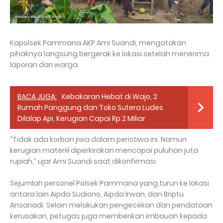
Kapolsek Pammana AKP Ami Suandi, mengatakan
pihaknya langsung bergerak ke lokasi setelah menerima
laporan dari warga.
BACA JUGA:
Kebakaran Hebat di Wajo, 2
Rumah Panggung dan Toko Sutera Ludes
Dilalap Api, Kerugian Capai Rp 2 Miliar
“Tidak ada korban jiwa dalam peristiwa ini. Namun
kerugian materiil diperkirakan mencapai puluhan juta
rupiah,” ujar Ami Suandi saat dikonfirmasi.
Sejumlah personel Polsek Pammana yang turun ke lokasi
antara lain Aipda Sudiono, Aipda Irwan, dan Briptu
Ansariadi. Selain melakukan pengecekan dan pendataan
kerusakan, petugas juga memberikan imbauan kepada