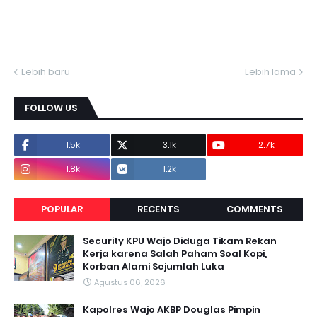
Lebih baru
Lebih lama
FOLLOW US
1.5k
3.1k
2.7k
1.8k
1.2k
POPULAR
RECENTS
COMMENTS
Security KPU Wajo Diduga Tikam Rekan
Kerja karena Salah Paham Soal Kopi,
Korban Alami Sejumlah Luka
Agustus 06, 2026
Kapolres Wajo AKBP Douglas Pimpin