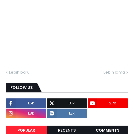
Lebih baru
Lebih lama
FOLLOW US
1.5k
3.1k
2.7k
1.8k
1.2k
POPULAR
RECENTS
COMMENTS