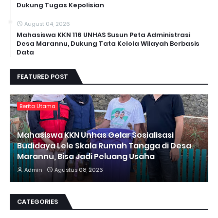
Dukung Tugas Kepolisian
August 04, 2026
Mahasiswa KKN 116 UNHAS Susun Peta Administrasi
Desa Marannu, Dukung Tata Kelola Wilayah Berbasis
Data
FEATURED POST
Berita Utama
Mahasiswa KKN Unhas Gelar Sosialisasi
Budidaya Lele Skala Rumah Tangga di Desa
Marannu, Bisa Jadi Peluang Usaha
Admin
Agustus 08, 2026
CATEGORIES