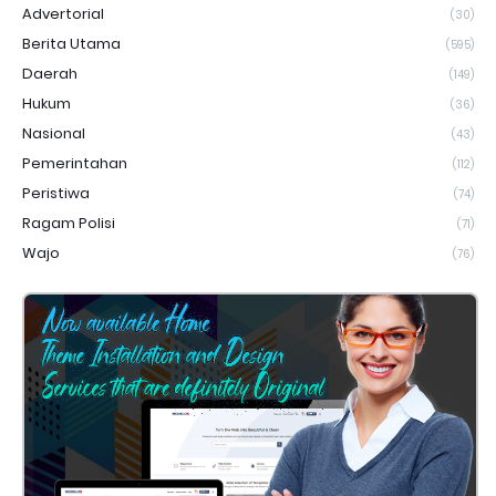
Advertorial
(30)
Berita Utama
(595)
Daerah
(149)
Hukum
(36)
Nasional
(43)
Pemerintahan
(112)
Peristiwa
(74)
Ragam Polisi
(71)
Wajo
(76)