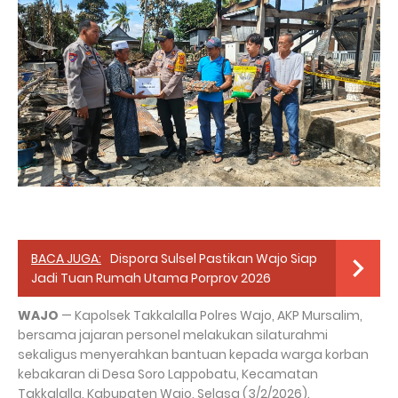
BACA JUGA:
Dispora Sulsel Pastikan Wajo Siap
Jadi Tuan Rumah Utama Porprov 2026
WAJO
— Kapolsek Takkalalla Polres Wajo, AKP Mursalim,
bersama jajaran personel melakukan silaturahmi
sekaligus menyerahkan bantuan kepada warga korban
kebakaran di Desa Soro Lappobatu, Kecamatan
Takkalalla, Kabupaten Wajo, Selasa (3/2/2026).