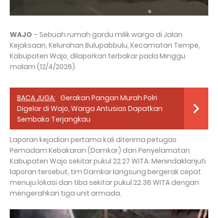
WAJO
– Sebuah rumah gardu milik warga di Jalan
Kejaksaan, Kelurahan Bulupabbulu, Kecamatan Tempe,
Kabupaten Wajo, dilaporkan terbakar pada Minggu
malam (12/4/2026).
BACA JUGA:
Gerakan Pangan Murah Polri
Digelar di Wajo, Warga Antusias Dapatkan
Sembako Terjangkau
Laporan kejadian pertama kali diterima petugas
Pemadam Kebakaran (Damkar) dan Penyelamatan
Kabupaten Wajo sekitar pukul 22.27 WITA. Menindaklanjuti
laporan tersebut, tim Damkar langsung bergerak cepat
menuju lokasi dan tiba sekitar pukul 22.36 WITA dengan
mengerahkan tiga unit armada.