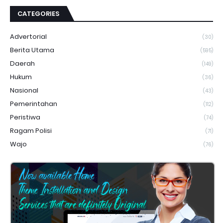
CATEGORIES
Advertorial
(30)
Berita Utama
(595)
Daerah
(149)
Hukum
(36)
Nasional
(43)
Pemerintahan
(112)
Peristiwa
(74)
Ragam Polisi
(71)
Wajo
(76)