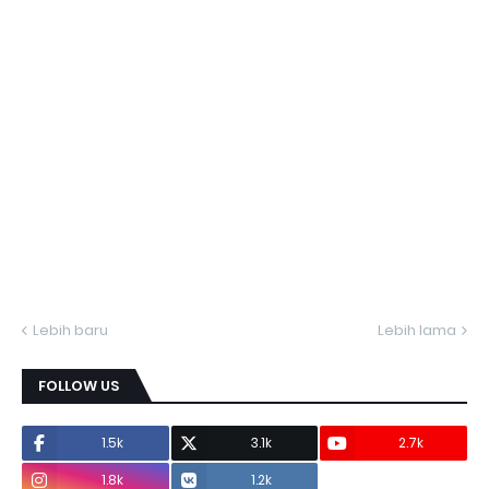
Lebih baru
Lebih lama
FOLLOW US
1.5k
3.1k
2.7k
1.8k
1.2k