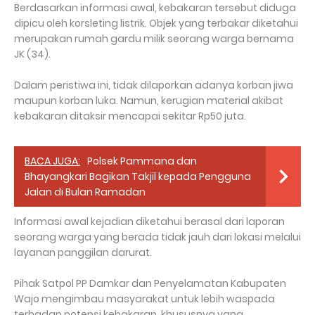
Berdasarkan informasi awal, kebakaran tersebut diduga
dipicu oleh korsleting listrik. Objek yang terbakar diketahui
merupakan rumah gardu milik seorang warga bernama
JK (34).
Dalam peristiwa ini, tidak dilaporkan adanya korban jiwa
maupun korban luka. Namun, kerugian material akibat
kebakaran ditaksir mencapai sekitar Rp50 juta.
BACA JUGA:
Polsek Pammana dan
Bhayangkari Bagikan Takjil kepada Pengguna
Jalan di Bulan Ramadan
Informasi awal kejadian diketahui berasal dari laporan
seorang warga yang berada tidak jauh dari lokasi melalui
layanan panggilan darurat.
Pihak Satpol PP Damkar dan Penyelamatan Kabupaten
Wajo mengimbau masyarakat untuk lebih waspada
terhadap potensi kebakaran, khususnya yang