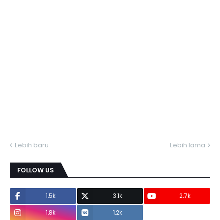
Lebih baru
Lebih lama
FOLLOW US
1.5k
3.1k
2.7k
1.8k
1.2k