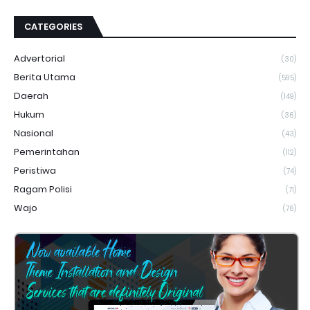
CATEGORIES
Advertorial
(30)
Berita Utama
(595)
Daerah
(149)
Hukum
(36)
Nasional
(43)
Pemerintahan
(112)
Peristiwa
(74)
Ragam Polisi
(71)
Wajo
(76)