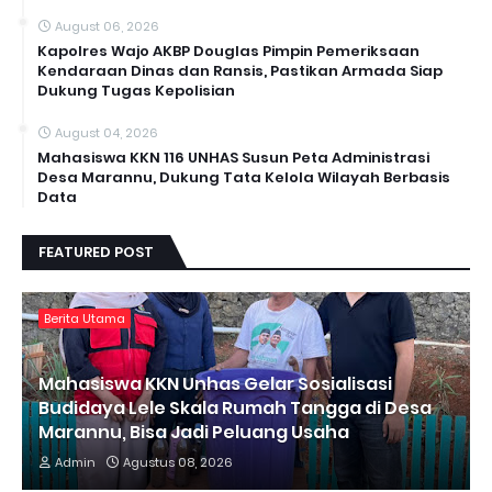
August 06, 2026
Kapolres Wajo AKBP Douglas Pimpin Pemeriksaan
Kendaraan Dinas dan Ransis, Pastikan Armada Siap
Dukung Tugas Kepolisian
August 04, 2026
Mahasiswa KKN 116 UNHAS Susun Peta Administrasi
Desa Marannu, Dukung Tata Kelola Wilayah Berbasis
Data
FEATURED POST
Berita Utama
Mahasiswa KKN Unhas Gelar Sosialisasi
Budidaya Lele Skala Rumah Tangga di Desa
Marannu, Bisa Jadi Peluang Usaha
Admin
Agustus 08, 2026