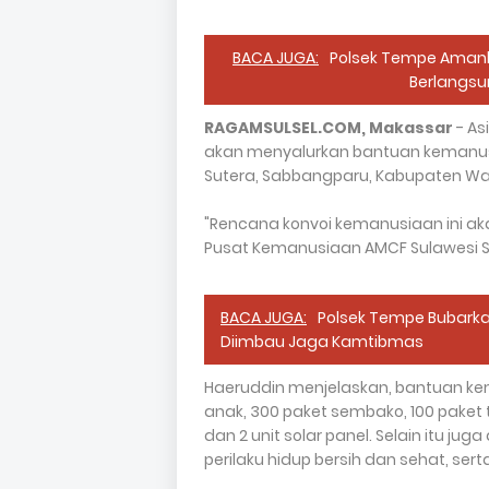
BACA JUGA:
Polsek Tempe Amanka
Berlangsu
RAGAMSULSEL.COM, Makassar
- As
akan menyalurkan bantuan kemanusiaa
Sutera, Sabbangparu, Kabupaten 
"Rencana konvoi kemanusiaan ini ak
Pusat Kemanusiaan AMCF Sulawesi Sel
BACA JUGA:
Polsek Tempe Bubarka
Diimbau Jaga Kamtibmas
Haeruddin menjelaskan, bantuan ke
anak, 300 paket sembako, 100 paket to
dan 2 unit solar panel. Selain itu j
perilaku hidup bersih dan sehat, se