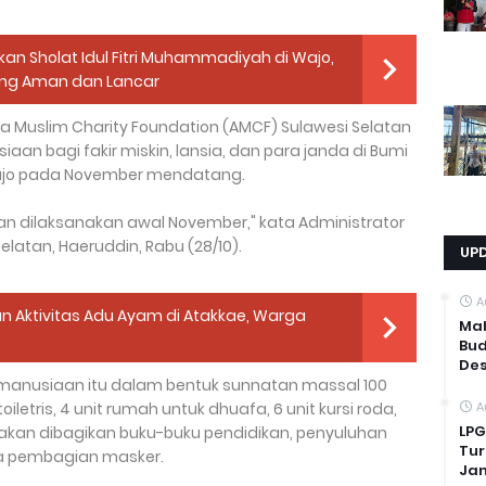
n Sholat Idul Fitri Muhammadiyah di Wajo,
ng Aman dan Lancar
ia Muslim Charity Foundation (AMCF) Sulawesi Selatan
n bagi fakir miskin, lansia, dan para janda di Bumi
Wajo pada November mendatang.
an dilaksanakan awal November," kata Administrator
atan, Haeruddin, Rabu (28/10).
UP
A
n Aktivitas Adu Ayam di Atakkae, Warga
Mah
Bud
Des
manusiaan itu dalam bentuk sunnatan massal 100
iletris, 4 unit rumah untuk dhuafa, 6 unit kursi roda,
A
LPG
uga akan dibagikan buku-buku pendidikan, penyuluhan
Tur
rta pembagian masker.
Ja