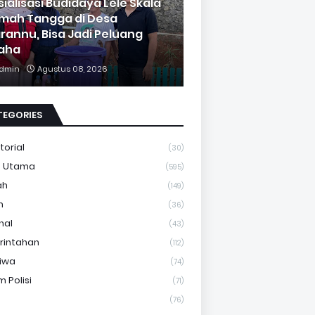
sialisasi Budidaya Lele Skala
mah Tangga di Desa
rannu, Bisa Jadi Peluang
aha
dmin
Agustus 08, 2026
TEGORIES
torial
(30)
a Utama
(595)
ah
(149)
m
(36)
nal
(43)
rintahan
(112)
tiwa
(74)
 Polisi
(71)
(76)