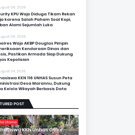
ugust 06, 2026
urity KPU Wajo Diduga Tikam Rekan
ja karena Salah Paham Soal Kopi,
ban Alami Sejumlah Luka
ugust 06, 2026
olres Wajo AKBP Douglas Pimpin
eriksaan Kendaraan Dinas dan
sis, Pastikan Armada Siap Dukung
as Kepolisian
ugust 04, 2026
asiswa KKN 116 UNHAS Susun Peta
inistrasi Desa Marannu, Dukung
a Kelola Wilayah Berbasis Data
ATURED POST
ita Utama
hasiswa KKN Unhas Gelar