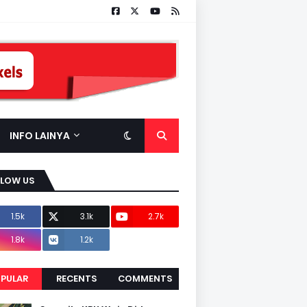
INFO LAINYA
LLOW US
1.5k
3.1k
2.7k
1.8k
1.2k
PULAR
RECENTS
COMMENTS