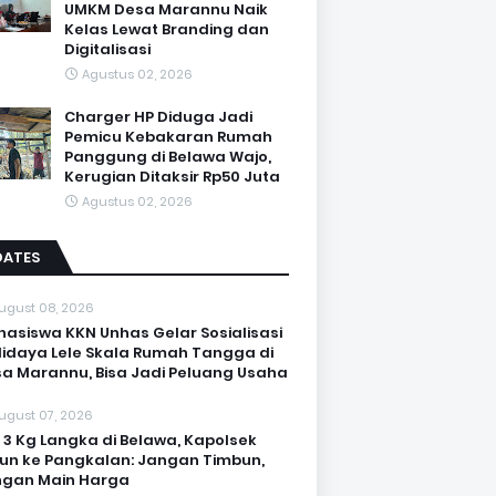
UMKM Desa Marannu Naik
Kelas Lewat Branding dan
Digitalisasi
Agustus 02, 2026
Charger HP Diduga Jadi
Pemicu Kebakaran Rumah
Panggung di Belawa Wajo,
Kerugian Ditaksir Rp50 Juta
Agustus 02, 2026
DATES
ugust 08, 2026
asiswa KKN Unhas Gelar Sosialisasi
idaya Lele Skala Rumah Tangga di
a Marannu, Bisa Jadi Peluang Usaha
ugust 07, 2026
 3 Kg Langka di Belawa, Kapolsek
un ke Pangkalan: Jangan Timbun,
ngan Main Harga