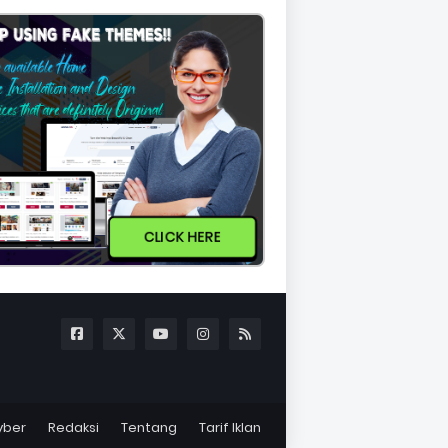
CLICK HERE
yber
Redaksi
Tentang
Tarif Iklan