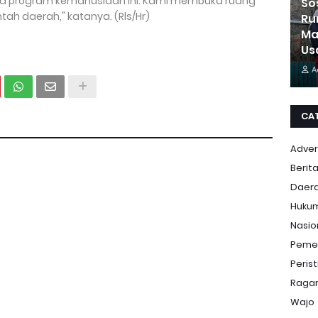
na program kemanusiaan ini. Kami membuka ruang
So
ah daerah," katanya. (Rls/Hr)
Ru
Ma
Us
A
CA
Adver
Berit
Daer
Huku
Nasio
Peme
Peris
Ragam
Wajo