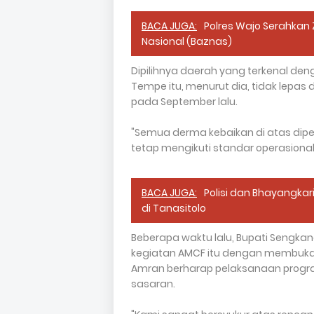
BACA JUGA:
Polres Wajo Serahkan 
Nasional (Baznas)
Dipilihnya daerah yang terkenal de
Tempe itu, menurut dia, tidak lepas 
pada September lalu.
"Semua derma kebaikan di atas dip
tetap mengikuti standar operasional
BACA JUGA:
Polisi dan Bhayangkar
di Tanasitolo
Beberapa waktu lalu, Bupati Seng
kegiatan AMCF itu dengan membuka 
Amran berharap pelaksanaan progra
sasaran.