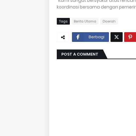
"Kami sangat bersyukur atas renca
koordinasi bersama dengan pemerint
Tags
Berita Utama
Daerah
Berbagi
POST A COMMENT