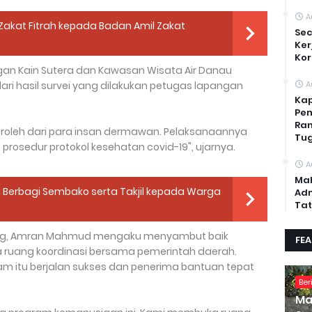
A
Zakat Fitrah kepada Badan Amil Zakat
Sec
Ker
Kor
ngan Kain Sutera dan Kawasan Wisata Air Danau
dari hasil survei yang dilakukan petugas lapangan
A
Kap
Pem
Ran
eroleh dari para insan dermawan. Pelaksanaannya
Tug
 prosedur protokol kesehatan covid-19", ujarnya.
A
Mah
i Berbagi Sembako serta Takjil kepada Warga
Adm
Tat
kang, Amran Mahmud mengaku menyambut baik
FE
ruang koordinasi bersama pemerintah daerah.
m itu berjalan sukses dan penerima bantuan tepat
Ber
Ma