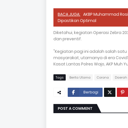
BACA JUGA:
AKBP Muhammad Rosid
Dipastikan Optimal
Diketahui, kegiatan Operasi Zebra 20
dan preventif.
"Kegiatan pagi ini adalah salah sat
masyarakat, utamanya di era Covid19 
Kasat Lantas Polres Wajo, AKP Muh Yus
Tags
Berita Utama
Corona
Daerah
Berbagi
POST A COMMENT