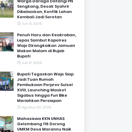
Warga Daraga Datangi PN
Sengkang, Desak Syahrir
Dibebaskan, Konflik Lahan
Kembali Jadi Sorotan
Juli 31, 2026
Penuh Haru dan Keakraban,
Lepas Sambut Kapolres
Wajo Dirangkaikan Jamuan
Makan Malam di Rujab
Bupati
Juli 31, 2026
Bupati Tegaskan Wajo Siap
Jadi Tuan Rumah
Pembukaan Porprov Sulsel
XVIII, Launching Maskot
Sigabus hingga Fun Bike
Meriahkan Persiapan
Agustus 02, 2026
Mahasiswa KKN UNHAS
Gelombang 116 Dorong
UMKM Desa Marannu Naik