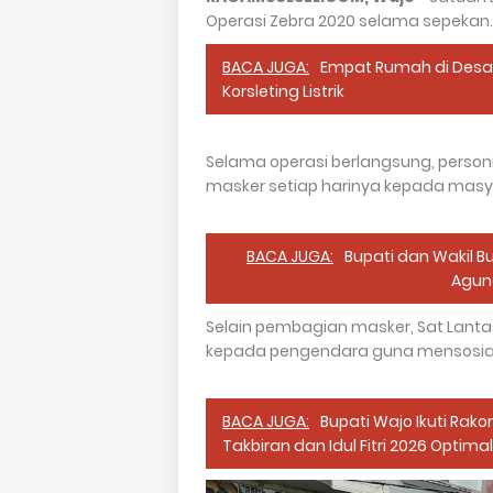
Operasi Zebra 2020 selama sepekan.
BACA JUGA:
Empat Rumah di Desa 
Korsleting Listrik
Selama operasi berlangsung, personi
masker setiap harinya kepada masy
BACA JUGA:
Bupati dan Wakil Bu
Agun
Selain pembagian masker, Sat Lanta
kepada pengendara guna mensosialisa
BACA JUGA:
Bupati Wajo Ikuti Rak
Takbiran dan Idul Fitri 2026 Optimal