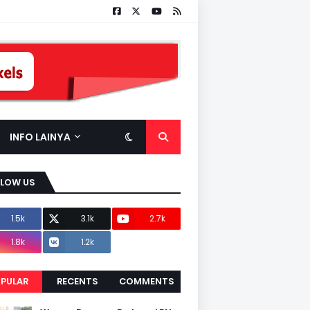
INFO LAINYA
LLOW US
1.5k
3.1k
2.7k
1.8k
1.2k
PULAR
RECENTS
COMMENTS