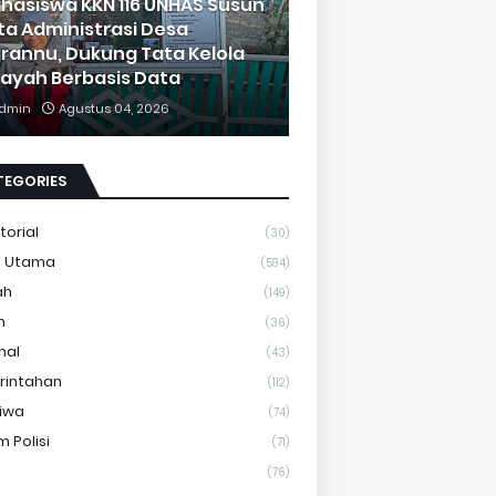
hasiswa KKN 116 UNHAS Susun
ta Administrasi Desa
rannu, Dukung Tata Kelola
layah Berbasis Data
dmin
Agustus 04, 2026
TEGORIES
torial
(30)
a Utama
(594)
ah
(149)
m
(36)
nal
(43)
rintahan
(112)
tiwa
(74)
 Polisi
(71)
(76)