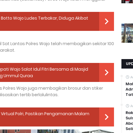
Botto Wajo Ludes Terbakar, Diduga Akibat
l Sat Lantas Polres Wajo telah membagikan sekitar 100
arakat.
UP
pati Wajo Salat Idul Fitri Bersama di Masjid
g Ummul Quraa
A
Mah
s Polres Wajo juga membagikan brosur dan stiker
Adm
Tat
sikan tertib berlalulintas.
A
Rak
or Virtual Polri, Pastikan Pengamanan Malam
Sul
Abd
Sol