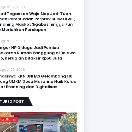
ugust 02, 2026
ati Tegaskan Wajo Siap Jadi Tuan
ah Pembukaan Porprov Sulsel XVIII,
nching Maskot Sigabus hingga Fun
e Meriahkan Persiapan
ugust 02, 2026
rger HP Diduga Jadi Pemicu
akaran Rumah Panggung di Belawa
o, Kerugian Ditaksir Rp50 Juta
ugust 02, 2026
asiswa KKN UNHAS Gelombang 116
ong UMKM Desa Marannu Naik Kelas
at Branding dan Digitalisasi
ATURED POST
ita Utama