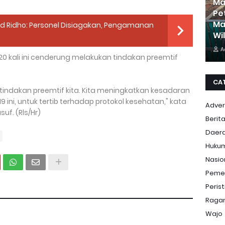
Ma
Pe
Ma
 Ridho: Personel Disiagakan, Pengamanan
Wi
A
20 kali ini cenderung melakukan tindakan preemtif
CA
u tindakan preemtif kita. Kita meningkatkan kesadaran
ini, untuk tertib terhadap protokol kesehatan," kata
Adver
uf. (Rls/Hr)
Berit
Daer
Huku
Nasio
Peme
Peris
Ragam
Wajo