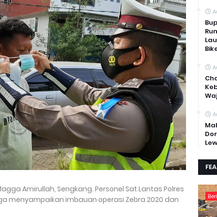
A
Bup
Rum
Lau
Bik
A
Cha
Keb
Waj
A
Mah
Dor
Lew
FE
 Magga Amirullah, Sengkang. Personel Sat Lantas Polres
Ber
uga menyampaikan imbauan operasi Zebra 2020 dan
.