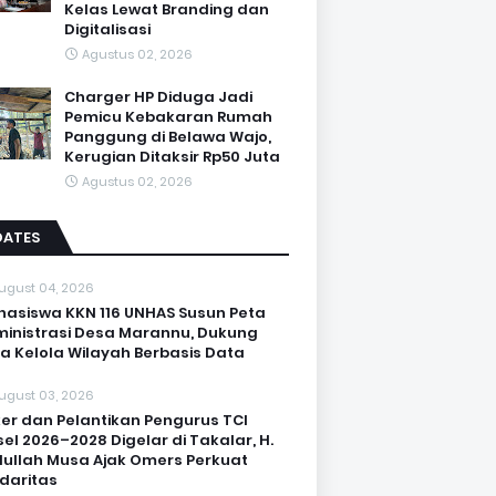
Kelas Lewat Branding dan
Digitalisasi
Agustus 02, 2026
Charger HP Diduga Jadi
Pemicu Kebakaran Rumah
Panggung di Belawa Wajo,
Kerugian Ditaksir Rp50 Juta
Agustus 02, 2026
DATES
ugust 04, 2026
asiswa KKN 116 UNHAS Susun Peta
inistrasi Desa Marannu, Dukung
a Kelola Wilayah Berbasis Data
ugust 03, 2026
er dan Pelantikan Pengurus TCI
sel 2026–2028 Digelar di Takalar, H.
ullah Musa Ajak Omers Perkuat
idaritas