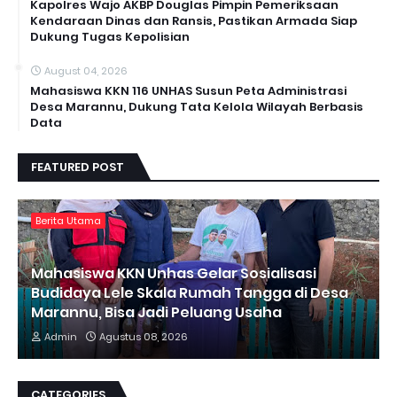
Kapolres Wajo AKBP Douglas Pimpin Pemeriksaan
Kendaraan Dinas dan Ransis, Pastikan Armada Siap
Dukung Tugas Kepolisian
August 04, 2026
Mahasiswa KKN 116 UNHAS Susun Peta Administrasi
Desa Marannu, Dukung Tata Kelola Wilayah Berbasis
Data
FEATURED POST
Berita Utama
Mahasiswa KKN Unhas Gelar Sosialisasi
Budidaya Lele Skala Rumah Tangga di Desa
Marannu, Bisa Jadi Peluang Usaha
Admin
Agustus 08, 2026
CATEGORIES