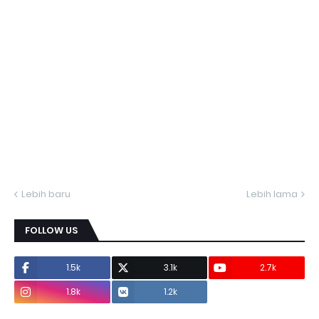
Lebih baru
Lebih lama
FOLLOW US
1.5k
3.1k
2.7k
1.8k
1.2k