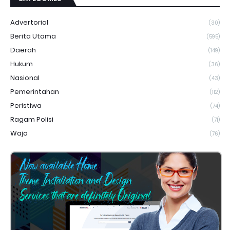
Advertorial
(30)
Berita Utama
(595)
Daerah
(149)
Hukum
(36)
Nasional
(43)
Pemerintahan
(112)
Peristiwa
(74)
Ragam Polisi
(71)
Wajo
(76)