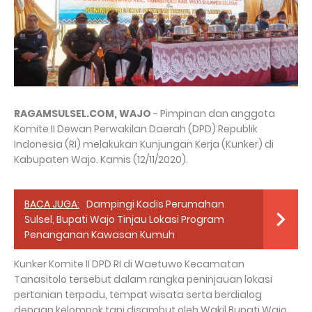
RAGAMSULSEL.COM, WAJO
- Pimpinan dan anggota
Komite II Dewan Perwakilan Daerah (DPD) Republik
Indonesia (RI) melakukan Kunjungan Kerja (Kunker) di
Kabupaten Wajo. Kamis (12/11/2020).
BACA JUGA:
Dampingi Kadis Perumahan
Sulsel, Bupati Wajo Tinjau Lokasi Program
Penanganan Kawasan Kumuh
Kunker Komite II DPD RI di Waetuwo Kecamatan
Tanasitolo tersebut dalam rangka peninjauan lokasi
pertanian terpadu, tempat wisata serta berdialog
dengan kelompok tani disambut oleh Wakil Bupati Wajo,