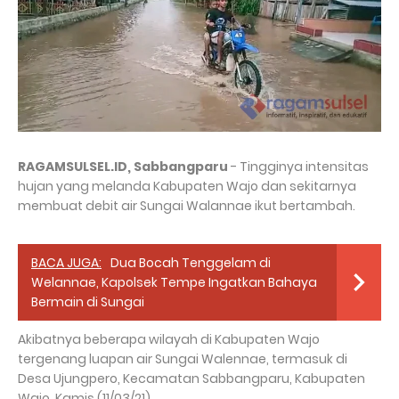
RAGAMSULSEL.ID, Sabbangparu
- Tingginya intensitas
hujan yang melanda Kabupaten Wajo dan sekitarnya
membuat debit air Sungai Walannae ikut bertambah.
BACA JUGA:
Dua Bocah Tenggelam di
Welannae, Kapolsek Tempe Ingatkan Bahaya
Bermain di Sungai
Akibatnya beberapa wilayah di Kabupaten Wajo
tergenang luapan air Sungai Walennae, termasuk di
Desa Ujungpero, Kecamatan Sabbangparu, Kabupaten
Wajo, Kamis (11/03/21).