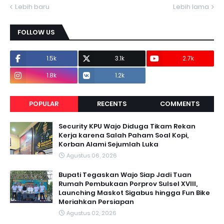
Lebih baru
Lebih lama
FOLLOW US
1.5k
3.1k
2.7k
1.8k
1.2k
POPULAR
RECENTS
COMMENTS
Security KPU Wajo Diduga Tikam Rekan
Kerja karena Salah Paham Soal Kopi,
Korban Alami Sejumlah Luka
Agustus 06, 2026
Bupati Tegaskan Wajo Siap Jadi Tuan
Rumah Pembukaan Porprov Sulsel XVIII,
Launching Maskot Sigabus hingga Fun Bike
Meriahkan Persiapan
Agustus 02, 2026