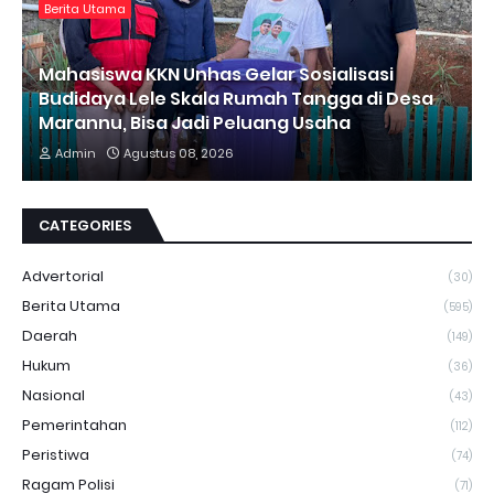
Berita Utama
Mahasiswa KKN Unhas Gelar Sosialisasi
Budidaya Lele Skala Rumah Tangga di Desa
Marannu, Bisa Jadi Peluang Usaha
Admin
Agustus 08, 2026
CATEGORIES
Advertorial
(30)
Berita Utama
(595)
Daerah
(149)
Hukum
(36)
Nasional
(43)
Pemerintahan
(112)
Peristiwa
(74)
Ragam Polisi
(71)