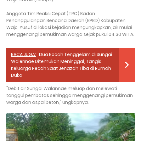
Anggota Tim Reaksi Cepat (TRC) Badan
Penanggulangan Bencana Daerah (BPBD) Kabupaten
Wajo, Yusuf di lokasi kejadian mengungkapkan, air mulai
menggenangi pemukiman warga sejak pukul 04.30 WITA.
BACA JUGA:
Dua Bocah Tenggelam di Sungai
Walennae Ditemukan Meninggal, Tangis
Keluarga Pecah Saat Jenazah Tiba di Rumah
Duka
"Debit air Sungai Walannae meluap dan melewati
tanggul pembatas sehingga menggenangi pemukiman
warga dan aspal beton," ungkapnya.