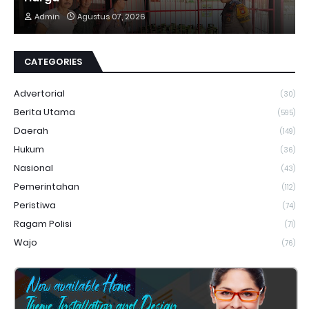
Admin
Agustus 07, 2026
CATEGORIES
Advertorial
(30)
Berita Utama
(595)
Daerah
(149)
Hukum
(36)
Nasional
(43)
Pemerintahan
(112)
Peristiwa
(74)
Ragam Polisi
(71)
Wajo
(76)