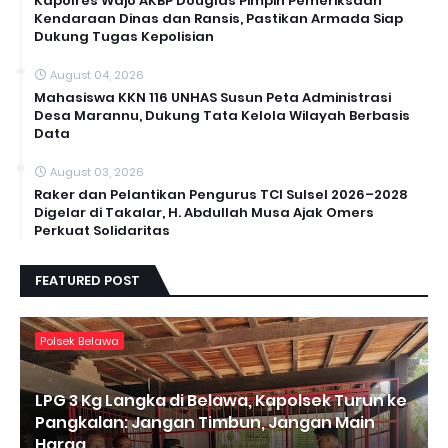
Kapolres Wajo AKBP Douglas Pimpin Pemeriksaan
Kendaraan Dinas dan Ransis, Pastikan Armada Siap
Dukung Tugas Kepolisian
August 04, 2026
Mahasiswa KKN 116 UNHAS Susun Peta Administrasi
Desa Marannu, Dukung Tata Kelola Wilayah Berbasis
Data
August 03, 2026
Raker dan Pelantikan Pengurus TCI Sulsel 2026–2028
Digelar di Takalar, H. Abdullah Musa Ajak Omers
Perkuat Solidaritas
FEATURED POST
Polsek Belawa
LPG 3 Kg Langka di Belawa, Kapolsek Turun ke
Pangkalan: Jangan Timbun, Jangan Main
Harga