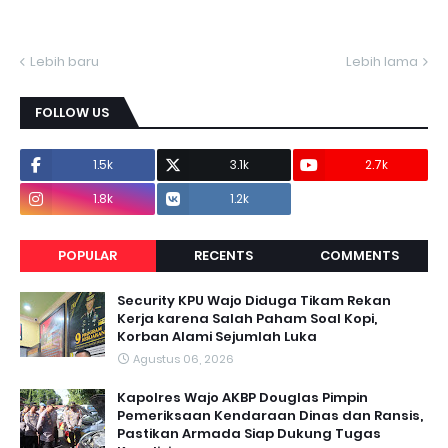
Lebih baru
Lebih lama
FOLLOW US
1.5k
3.1k
2.7k
1.8k
1.2k
POPULAR
RECENTS
COMMENTS
Security KPU Wajo Diduga Tikam Rekan
Kerja karena Salah Paham Soal Kopi,
Korban Alami Sejumlah Luka
Agustus 06, 2026
Kapolres Wajo AKBP Douglas Pimpin
Pemeriksaan Kendaraan Dinas dan Ransis,
Pastikan Armada Siap Dukung Tugas