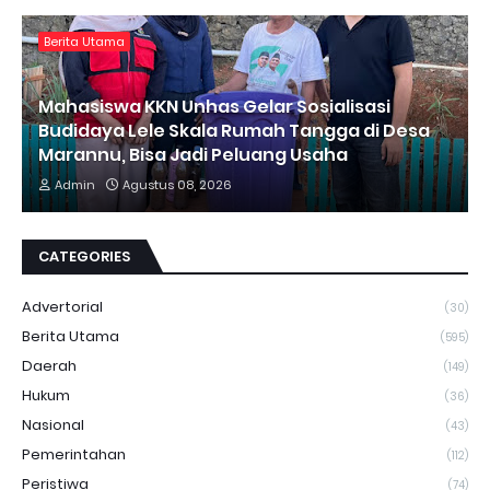
Berita Utama
Mahasiswa KKN Unhas Gelar Sosialisasi
Budidaya Lele Skala Rumah Tangga di Desa
Marannu, Bisa Jadi Peluang Usaha
Admin
Agustus 08, 2026
CATEGORIES
Advertorial
(30)
Berita Utama
(595)
Daerah
(149)
Hukum
(36)
Nasional
(43)
Pemerintahan
(112)
Peristiwa
(74)