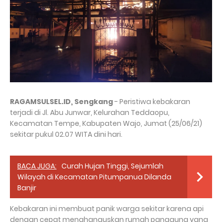
RAGAMSULSEL.ID, Sengkang
- Peristiwa kebakaran
terjadi di Jl. Abu Junwar, Kelurahan Teddaopu,
Kecamatan Tempe, Kabupaten Wajo, Jumat (25/06/21)
sekitar pukul 02.07 WITA dini hari.
BACA JUGA:
Curah Hujan Tinggi, Sejumlah
Wilayah di Kecamatan Pitumpanua Dilanda
Banjir
Kebakaran ini membuat panik warga sekitar karena api
dengan cepat menghanguskan rumah panggung yang