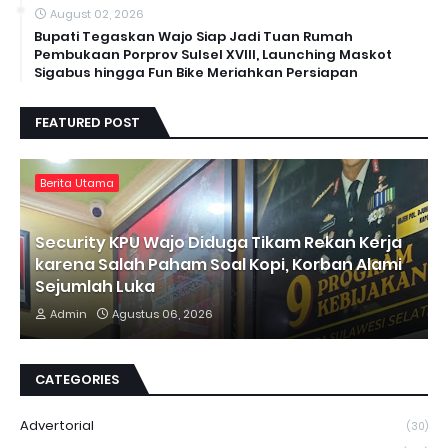
August 02, 2026
Bupati Tegaskan Wajo Siap Jadi Tuan Rumah
Pembukaan Porprov Sulsel XVIII, Launching Maskot
Sigabus hingga Fun Bike Meriahkan Persiapan
FEATURED POST
Berita Utama
Security KPU Wajo Diduga Tikam Rekan Kerja
karena Salah Paham Soal Kopi, Korban Alami
Sejumlah Luka
Admin
Agustus 06, 2026
CATEGORIES
Advertorial
(30)