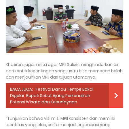
Khaeroni juga minta agar MPII Sulsel menghindarkan diri
dari konflik kepentingan yang justru bisa memecah belah
dan menjauhkan MPII dari tujuan utamanya.
BACA JUGA:
Festival Danau Tempe Bakal
Digelar, Bupati Sebut Ajang Perkenalkan
Potensi Wisata dan Kebudayaan
“Tunjukkan bahwa visi misi MPII konsisten dan memiliki
identitas yang jelas, serta menjadi organisasi yang