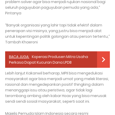
problem solver agar bisa menjadi rujukan nasional bagi
seluruh paguyuban paguyuban pemuda yang ada,”
Pintanya
“Banyak organisasi yang lahir tapi tidak efektif dalam
penerapan visi misinya, yang justru bisa menjadi alat
untuk kepentingan politik golongan atau person tertentu,”
Tambah Khaeroni
BACA JUGA:
Koperasi Produsen Mitra Usaha
Perkasa Dapat Kucuran Dana LPDB
Lebih lanjut Kakanwil berharap, MPII bisa mengedukasi
masyarakat agar bisa menjadi umat yang melek literasi,
rasional dan mengedepankan positif thingking dalam
menanggapi issu atau peristiwa, agar tidak lagi
terombang ambing oleh kabar Hoax yang bisa merusak
sendi sendi sosial masyarakat, seperti saat ini.
Majelis Pemuda Islam Indonesia secara resmi