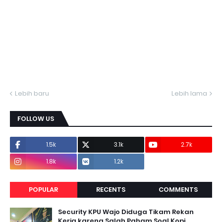
Lebih baru
Lebih lama
FOLLOW US
1.5k
3.1k
2.7k
1.8k
1.2k
POPULAR
RECENTS
COMMENTS
Security KPU Wajo Diduga Tikam Rekan
Kerja karena Salah Paham Soal Kopi,