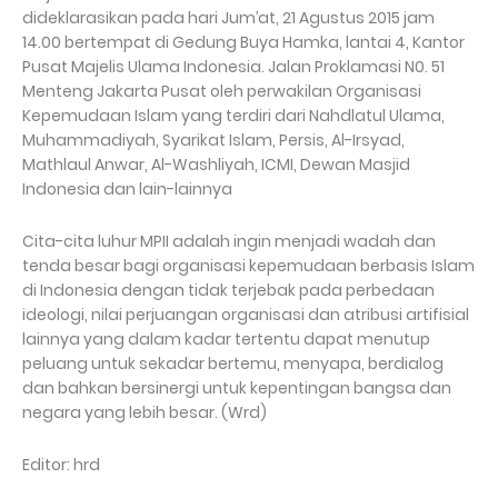
dideklarasikan pada hari Jum’at, 21 Agustus 2015 jam
14.00 bertempat di Gedung Buya Hamka, lantai 4, Kantor
Pusat Majelis Ulama Indonesia. Jalan Proklamasi N0. 51
Menteng Jakarta Pusat oleh perwakilan Organisasi
Kepemudaan Islam yang terdiri dari Nahdlatul Ulama,
Muhammadiyah, Syarikat Islam, Persis, Al-Irsyad,
Mathlaul Anwar, Al-Washliyah, ICMI, Dewan Masjid
Indonesia dan lain-lainnya
Cita-cita luhur MPII adalah ingin menjadi wadah dan
tenda besar bagi organisasi kepemudaan berbasis Islam
di Indonesia dengan tidak terjebak pada perbedaan
ideologi, nilai perjuangan organisasi dan atribusi artifisial
lainnya yang dalam kadar tertentu dapat menutup
peluang untuk sekadar bertemu, menyapa, berdialog
dan bahkan bersinergi untuk kepentingan bangsa dan
negara yang lebih besar. (Wrd)
Editor: hrd