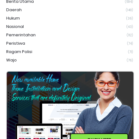
Berita Utama
(594)
Daerah
(149)
Hukum
(36)
Nasional
(43)
Pemerintahan
(112)
Peristiwa
(74)
Ragam Polisi
(71)
Wajo
(76)