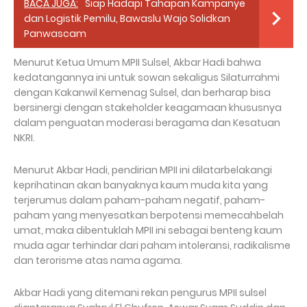
BACA JUGA:
Siap Hadapi Tahapan Kampanye
dan Logistik Pemilu, Bawaslu Wajo Solidkan
Panwascam
Menurut Ketua Umum MPII Sulsel, Akbar Hadi bahwa
kedatangannya ini untuk sowan sekaligus Silaturrahmi
dengan Kakanwil Kemenag Sulsel, dan berharap bisa
bersinergi dengan stakeholder keagamaan khususnya
dalam penguatan moderasi beragama dan Kesatuan
NKRI.
Menurut Akbar Hadi, pendirian MPII ini dilatarbelakangi
keprihatinan akan banyaknya kaum muda kita yang
terjerumus dalam paham-paham negatif, paham-
paham yang menyesatkan berpotensi memecahbelah
umat, maka dibentuklah MPII ini sebagai benteng kaum
muda agar terhindar dari paham intoleransi, radikalisme
dan terorisme atas nama agama.
Akbar Hadi yang ditemani rekan pengurus MPII sulsel