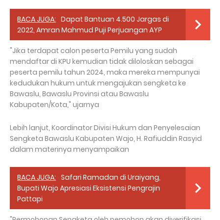
BACA JUGA:
Dapat Bantuan 4.500 Jargas di
2022, Amran Mahmud Puji Perjuangan AYP
"Jika terdapat calon peserta Pemilu yang sudah
mendaftar di KPU kemudian tidak diloloskan sebagai
peserta pemilu tahun 2024, maka mereka mempunyai
kedudukan hukum untuk mengajukan sengketa ke
Bawaslu, Bawaslu Provinsi atau Bawaslu
Kabupaten/Kota," ujarnya
Lebih lanjut, Koordinator Divisi Hukum dan Penyelesaian
Sengketa Bawaslu Kabupaten Wajo, H. Rafiuddin Rasyid
dalam materinya menyampaikan
BACA JUGA:
Safari Ramadan di Uraiyang,
Bupati Wajo Apresiasi Eksistensi Pengrajin
Pattapi
"Permohonan Sengketa oleh pemohon akan diverifikasi