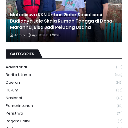
Mahasiswa KKN Unhas Gelar Sosialisasi
Budidaya Lele Skala Rumah Tangga di Desa
Marannu, Bisa Jadi Peluang Usaha
Admin
Agustus 08, 2026
CATEGORIES
Advertorial
(30)
Berita Utama
(595)
Daerah
(149)
Hukum
(36)
Nasional
(43)
Pemerintahan
(112)
Peristiwa
(74)
Ragam Polisi
(71)