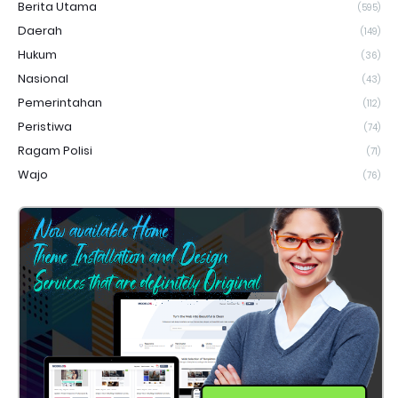
Berita Utama
(595)
Daerah
(149)
Hukum
(36)
Nasional
(43)
Pemerintahan
(112)
Peristiwa
(74)
Ragam Polisi
(71)
Wajo
(76)