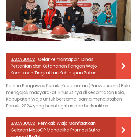
BACA JUGA:
Gelar Pemantapan, Dinas
Pertanian dan Ketahanan Pangan Wajo
Komitmen Tingkatkan Kehidupan Petani
Panitia Pengawas Pemilu Kecamatan (Panwascam) Bola
mengajak masyarakat, khususnya di Kecamatan Bola,
Kabupaten Wajo untuk bersama-sama menciptakan
Pemilu 2024 yang berintegritas dan berkualitas.
BACA JUGA:
Pemkab Wajo Manfaatkan
Gelaran MotoGP Mandalika Promosi Sutra
hingga UMKM