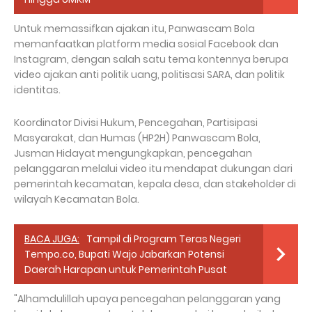
Untuk memassifkan ajakan itu, Panwascam Bola
memanfaatkan platform media sosial Facebook dan
Instagram, dengan salah satu tema kontennya berupa
video ajakan anti politik uang, politisasi SARA, dan politik
identitas.
Koordinator Divisi Hukum, Pencegahan, Partisipasi
Masyarakat, dan Humas (HP2H) Panwascam Bola,
Jusman Hidayat mengungkapkan, pencegahan
pelanggaran melalui video itu mendapat dukungan dari
pemerintah kecamatan, kepala desa, dan stakeholder di
wilayah Kecamatan Bola.
BACA JUGA:
Tampil di Program Teras Negeri
Tempo.co, Bupati Wajo Jabarkan Potensi
Daerah Harapan untuk Pemerintah Pusat
"Alhamdulillah upaya pencegahan pelanggaran yang