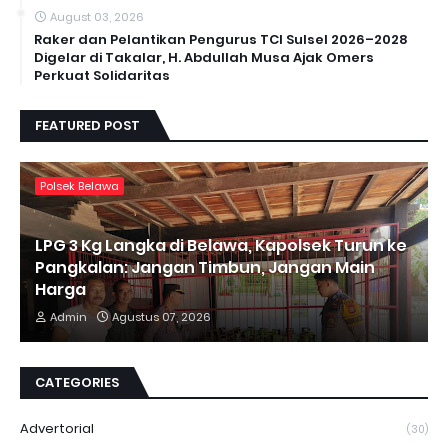
August 03, 2026
Raker dan Pelantikan Pengurus TCI Sulsel 2026–2028
Digelar di Takalar, H. Abdullah Musa Ajak Omers
Perkuat Solidaritas
FEATURED POST
Polsek Belawa
LPG 3 Kg Langka di Belawa, Kapolsek Turun ke
Pangkalan: Jangan Timbun, Jangan Main
Harga
Admin
Agustus 07, 2026
CATEGORIES
Advertorial
(30)