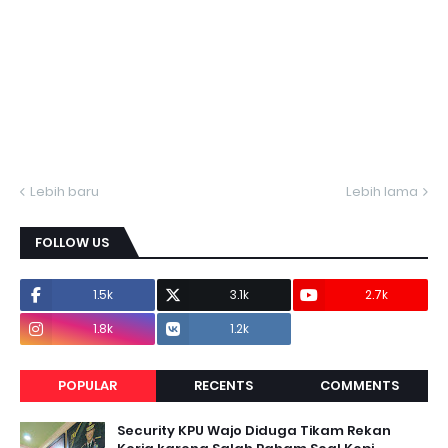
Lebih baru
Lebih lama
FOLLOW US
1.5k
3.1k
2.7k
1.8k
1.2k
POPULAR
RECENTS
COMMENTS
Security KPU Wajo Diduga Tikam Rekan