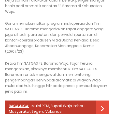
Kerja sama ini dilakukan dalam bentuk pengembangan
benih padi aromatik varietas FS Baroma di Kabupaten
Wajo.
Guna memaksimalkan program ini, koperasi dan Tim
SATGAS FS. Baroma mengadakan rapat anggota yang
juga dihadiri para petani dan penyuluh pertanian di
kantor koperasi produsen Mitra Usaha Perkasa, Desa
Abbanuangnge, Kecamatan Maniangpajo, Kamis
(20/07/23).
Ketua Tim SATGAS FS. Baroma Wajo, Fajar Teruna
mengatakan, pihaknya membentuk Tim SATGAS FS
Baroma ini untuk mengawal dan memonitoring
pengembangan benih padi aromatik di wilayah Wajo
mulai dari hulu hingga hilir pada proses pembudidayaan
jenis padi ini.
BACA JUGA:
Mulai PTM, Bupati Wajo Imbau
Masyarakat Segera Vaksinasi