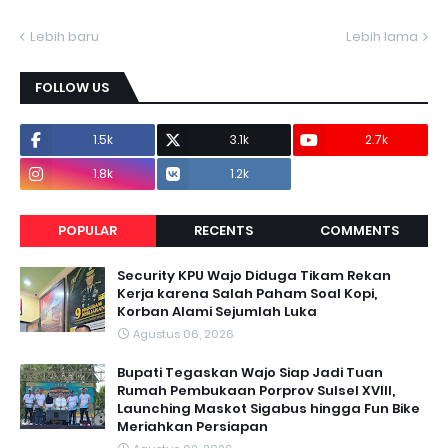
Lebih baru
Lebih lama
FOLLOW US
1.5k
3.1k
2.7k
1.8k
1.2k
POPULAR
RECENTS
COMMENTS
Security KPU Wajo Diduga Tikam Rekan
Kerja karena Salah Paham Soal Kopi,
Korban Alami Sejumlah Luka
Agustus 06, 2026
Bupati Tegaskan Wajo Siap Jadi Tuan
Rumah Pembukaan Porprov Sulsel XVIII,
Launching Maskot Sigabus hingga Fun Bike
Meriahkan Persiapan