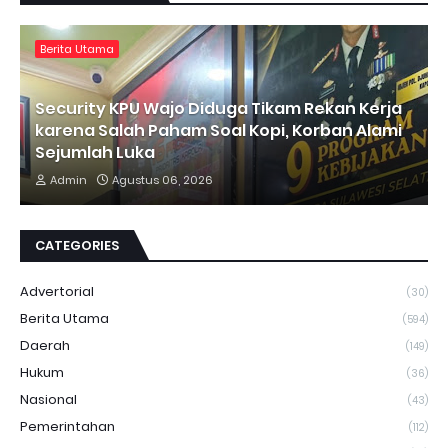
Berita Utama
Security KPU Wajo Diduga Tikam Rekan Kerja
karena Salah Paham Soal Kopi, Korban Alami
Sejumlah Luka
Admin
Agustus 06, 2026
CATEGORIES
Advertorial
(30)
Berita Utama
(594)
Daerah
(149)
Hukum
(36)
Nasional
(43)
Pemerintahan
(112)