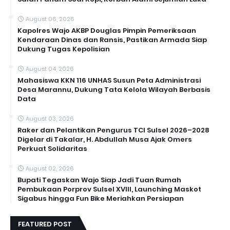
August 06, 2026
Kapolres Wajo AKBP Douglas Pimpin Pemeriksaan
Kendaraan Dinas dan Ransis, Pastikan Armada Siap
Dukung Tugas Kepolisian
August 04, 2026
Mahasiswa KKN 116 UNHAS Susun Peta Administrasi
Desa Marannu, Dukung Tata Kelola Wilayah Berbasis
Data
August 03, 2026
Raker dan Pelantikan Pengurus TCI Sulsel 2026–2028
Digelar di Takalar, H. Abdullah Musa Ajak Omers
Perkuat Solidaritas
August 02, 2026
Bupati Tegaskan Wajo Siap Jadi Tuan Rumah
Pembukaan Porprov Sulsel XVIII, Launching Maskot
Sigabus hingga Fun Bike Meriahkan Persiapan
FEATURED POST