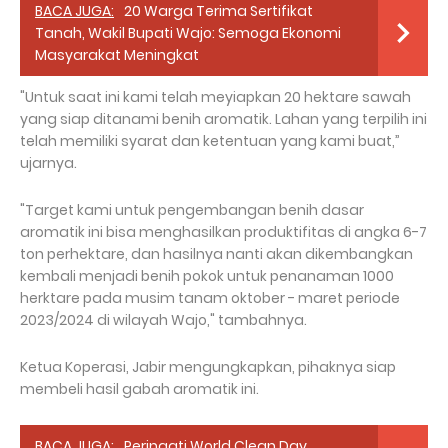
BACA JUGA:
20 Warga Terima Sertifikat
Tanah, Wakil Bupati Wajo: Semoga Ekonomi
Masyarakat Meningkat
"Untuk saat ini kami telah meyiapkan 20 hektare sawah
yang siap ditanami benih aromatik. Lahan yang terpilih ini
telah memiliki syarat dan ketentuan yang kami buat,”
ujarnya.
"Target kami untuk pengembangan benih dasar
aromatik ini bisa menghasilkan produktifitas di angka 6-7
ton perhektare, dan hasilnya nanti akan dikembangkan
kembali menjadi benih pokok untuk penanaman 1000
herktare pada musim tanam oktober - maret periode
2023/2024 di wilayah Wajo," tambahnya.
Ketua Koperasi, Jabir mengungkapkan, pihaknya siap
membeli hasil gabah aromatik ini.
BACA JUGA:
Peringati World Clean Day,