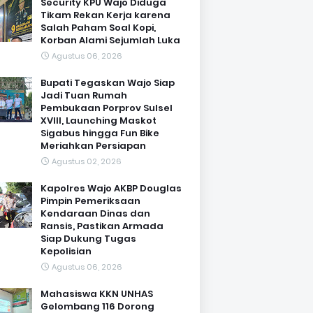
Security KPU Wajo Diduga
Tikam Rekan Kerja karena
Salah Paham Soal Kopi,
Korban Alami Sejumlah Luka
Agustus 06, 2026
Bupati Tegaskan Wajo Siap
Jadi Tuan Rumah
Pembukaan Porprov Sulsel
XVIII, Launching Maskot
Sigabus hingga Fun Bike
Meriahkan Persiapan
Agustus 02, 2026
Kapolres Wajo AKBP Douglas
Pimpin Pemeriksaan
Kendaraan Dinas dan
Ransis, Pastikan Armada
Siap Dukung Tugas
Kepolisian
Agustus 06, 2026
Mahasiswa KKN UNHAS
Gelombang 116 Dorong