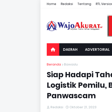
Home
Redaksi
Tentang
RTL Versio
DAERAH
ADVERTORIAL
Beranda
Bawaslu
Siap Hadapi Ta
Logistik Pemilu,
Panwascam
Redaksi
Oktober 21, 2023