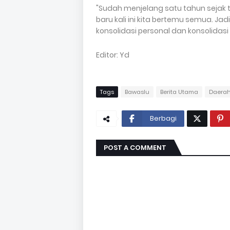
"Sudah menjelang satu tahun sejak
baru kali ini kita bertemu semua. Ja
konsolidasi personal dan konsolidas
Editor: Yd
Tags
Bawaslu
Berita Utama
Daera
Berbagi
POST A COMMENT