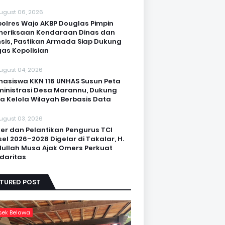
ugust 06, 2026
olres Wajo AKBP Douglas Pimpin
eriksaan Kendaraan Dinas dan
sis, Pastikan Armada Siap Dukung
as Kepolisian
ugust 04, 2026
asiswa KKN 116 UNHAS Susun Peta
inistrasi Desa Marannu, Dukung
a Kelola Wilayah Berbasis Data
ugust 03, 2026
er dan Pelantikan Pengurus TCI
sel 2026–2028 Digelar di Takalar, H.
ullah Musa Ajak Omers Perkuat
idaritas
ATURED POST
sek Belawa