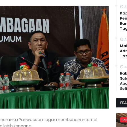
A
Kap
Pem
Ran
Tug
A
Mah
Adm
Tat
A
Rak
Sul
Abd
Sol
FE
r meminta Panwascam agar membenahi internal
Pol
 lebih kencang.