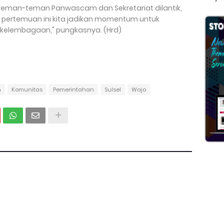
 teman-teman Panwascam dan Sekretariat dilantik,
di pertemuan ini kita jadikan momentum untuk
i kelembagaan," pungkasnya. (Hrd)
h
Komunitas
Pemerintahan
Sulsel
Wajo