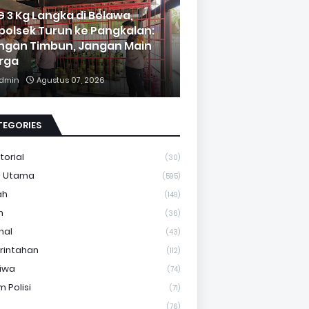
G 3 Kg Langka di Belawa,
polsek Turun ke Pangkalan:
ngan Timbun, Jangan Main
rga
dmin
Agustus 07, 2026
TEGORIES
torial
(30)
a Utama
(595)
ah
(149)
m
(36)
nal
(43)
rintahan
(112)
tiwa
(74)
 Polisi
(71)
(76)