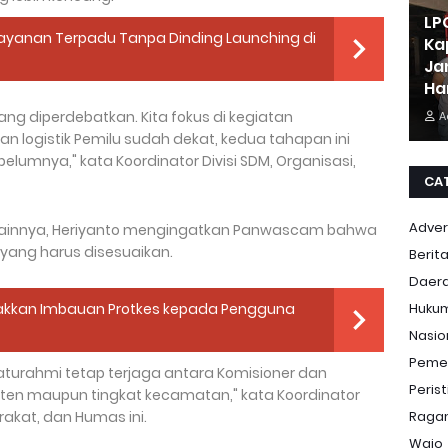
LP
elayanan Terpadu Tanpa Dinding Launching di
Ka
Ja
Ha
ang diperdebatkan. Kita fokus di kegiatan
A
logistik Pemilu sudah dekat, kedua tahapan ini
elumnya," kata Koordinator Divisi SDM, Organisasi,
CA
Adver
lainnya, Heriyanto mengingatkan Panwascam bahwa
yang harus disesuaikan.
Berit
Daer
kkan Imbauan Protkes kepada Pengguna
Huku
Nasio
Peme
ilaturahmi tetap terjaga antara Komisioner dan
Peris
upaten maupun tingkat kecamatan," kata Koordinator
rakat, dan Humas ini.
Ragam
Wajo