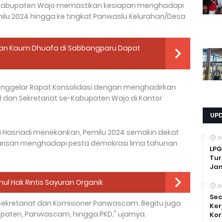
 Kabupaten Wajo memastikan kesiapan menghadapi
lu 2024 hingga ke tingkat Panwaslu Kelurahan/Desa
dan Kaum Dhuafa di Sabbangparu Dapat
menggelar Rapat Konsolidasi dengan menghadirkan
an Sekretariat se-Kabupaten Wajo di Kantor
UP
i Hasnadi menekankan, Pemilu 2024 semakin dekat
A
arisan menghadapi pesta demokrasi lima tahunan
LPG
Tur
Ja
nul Hak Rintis Sayuran Organik
A
Sec
 Sekretariat dan Komisioner Panwascam. Begitu juga
Ker
paten, Panwascam, hingga PKD," ujarnya.
Kor