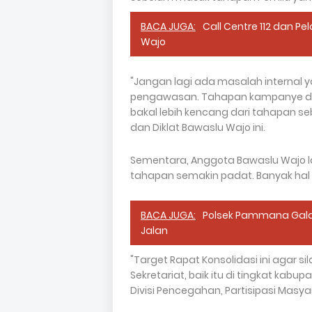
BACA JUGA:
Call Centre 112 dan P
Wajo
"Jangan lagi ada masalah internal y
pengawasan. Tahapan kampanye dan 
bakal lebih kencang dari tahapan seb
dan Diklat Bawaslu Wajo ini.
Sementara, Anggota Bawaslu Wajo 
tahapan semakin padat. Banyak hal 
BACA JUGA:
Polsek Pammana Gala
Jalan
"Target Rapat Konsolidasi ini agar s
Sekretariat, baik itu di tingkat kab
Divisi Pencegahan, Partisipasi Masya