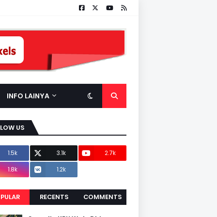
INFO LAINYA
LLOW US
1.5k
3.1k
2.7k
1.8k
1.2k
PULAR
RECENTS
COMMENTS