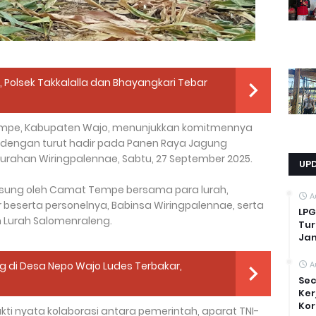
, Polsek Takkalalla dan Bhayangkari Tebar
mpe, Kabupaten Wajo, menunjukkan komitmennya
dengan turut hadir pada Panen Raya Jagung
Kelurahan Wiringpalennae, Sabtu, 27 September 2025.
UP
angsung oleh Camat Tempe bersama para lurah,
A
 beserta personelnya, Babinsa Wiringpalennae, serta
LPG
n Lurah Salomenraleng.
Tur
Ja
di Desa Nepo Wajo Ludes Terbakar,
A
Sec
Ker
Kor
bukti nyata kolaborasi antara pemerintah, aparat TNI-