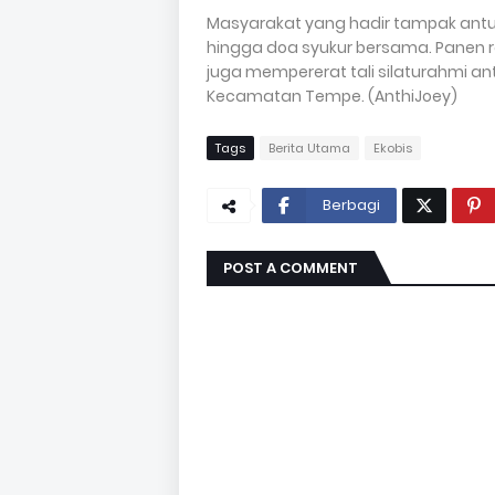
Masyarakat yang hadir tampak antus
hingga doa syukur bersama. Panen 
juga mempererat tali silaturahmi a
Kecamatan Tempe. (AnthiJoey)
Tags
Berita Utama
Ekobis
Berbagi
POST A COMMENT