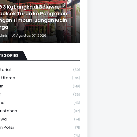
G 3 Kg Langka di Belawa,
polsek Turun ke Pangkalan:
ngan Timbun, Jangan Main
rga
dmin
Agustus 07, 2026
TEGORIES
torial
(30)
a Utama
(595)
ah
(149)
m
(36)
nal
(43)
rintahan
(112)
tiwa
(74)
 Polisi
(71)
(76)