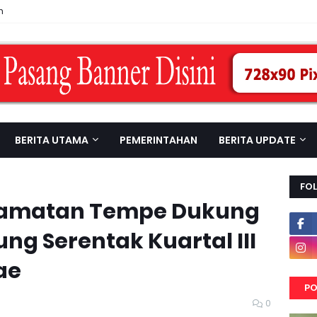
n
BERITA UTAMA
PEMERINTAHAN
BERITA UPDATE
FO
camatan Tempe Dukung
ng Serentak Kuartal III
ae
PO
0