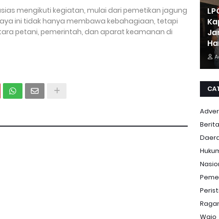
ias mengikuti kegiatan, mulai dari pemetikan jagung
LP
raya ini tidak hanya membawa kebahagiaan, tetapi
Ka
ntara petani, pemerintah, dan aparat keamanan di
Ja
Ha
A
CA
Adver
Berit
Daer
Huku
Nasio
Peme
Peris
Ragam
Wajo