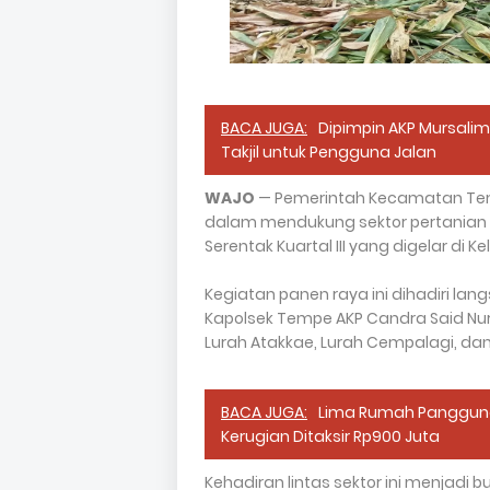
BACA JUGA:
Dipimpin AKP Mursalim
Takjil untuk Pengguna Jalan
WAJO
— Pemerintah Kecamatan Te
dalam mendukung sektor pertanian 
Serentak Kuartal III yang digelar di 
Kegiatan panen raya ini dihadiri l
Kapolsek Tempe AKP Candra Said Nur
Lurah Atakkae, Lurah Cempalagi, da
BACA JUGA:
Lima Rumah Panggung 
Kerugian Ditaksir Rp900 Juta
Kehadiran lintas sektor ini menjadi 