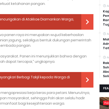
erkuat ketahanan pangan.
A
Kap
Pem
ncurigakan di Atakkae Diamankan Warga,
Ran
Tug
A
panen raya ini merupakan wujud keberhasilan
Mah
nian jagung, sekaligus bentuk dukungan pemerintah
Adm
sembada pangan.
Tat
masyarakat. Panen ini menunjukkan bahwa dengan
A
ah dapat tercapai,” ungkapnya.
Rak
Sul
Abd
Sol
yangkari Berbagi Takjil kepada Warga di
FE
mengapresiasi kerja keras para petani. Menurutnya,
pan masyarakat, sehingga Polri akan selalu hadir
ermanfaat bagi kesejahteraan warga.
Pol