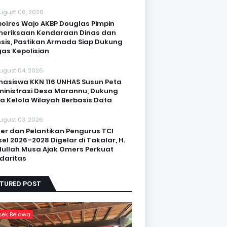
ugust 06, 2026
olres Wajo AKBP Douglas Pimpin
eriksaan Kendaraan Dinas dan
sis, Pastikan Armada Siap Dukung
as Kepolisian
ugust 04, 2026
asiswa KKN 116 UNHAS Susun Peta
inistrasi Desa Marannu, Dukung
a Kelola Wilayah Berbasis Data
ugust 03, 2026
er dan Pelantikan Pengurus TCI
sel 2026–2028 Digelar di Takalar, H.
ullah Musa Ajak Omers Perkuat
idaritas
ATURED POST
sek Belawa