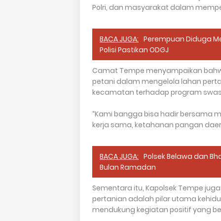
Polri, dan masyarakat dalam memp
BACA JUGA:
Perempuan Diduga Me
Polisi Pastikan ODGJ
Camat Tempe menyampaikan bahwa 
petani dalam mengelola lahan perta
kecamatan terhadap program swa
“Kami bangga bisa hadir bersama 
kerja sama, ketahanan pangan daer
BACA JUGA:
Polsek Belawa dan Bha
Bulan Ramadan
Sementara itu, Kapolsek Tempe juga 
pertanian adalah pilar utama kehidu
mendukung kegiatan positif yang b