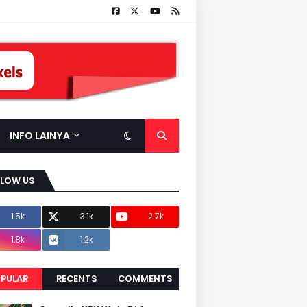
INFO LAINYA
LLOW US
1.5k
3.1k
2.7k
1.8k
1.2k
PULAR
RECENTS
COMMENTS