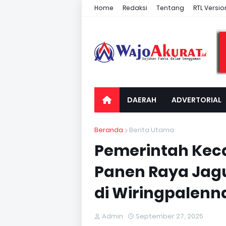
Home
Redaksi
Tentang
RTL Versio
DAERAH
ADVERTORIAL
Beranda
Berita Utama
Pemerintah Ke
Panen Raya Jagu
di Wiringpalenn
Admin
September 27, 2025