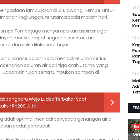
A
pengadaan lampu jalan di Jl. Biawang, Tempe, untuk
Sec
manan lingkungan, terutama pada malam hari.
Ker
Kor
2 Lompo Tempe juga menyampaikan aspirasi agar
ilayah mereka dapat segera diprioritaskan,
A
sak dan sulit dilalui saat hujan.
Kap
Pem
Ran
lan drainase dalam kota.menjadi keluhan serius
Tug
benahan saluran air dari tiga arah utama yang
luapan air hujan serta tumpukan sampah di
A
Mah
Adm
Tat
abbangparu Wajo Ludes Terbakar Saat
taksir Rp200 Juta
FE
ng tidak optimal menjadi penyebab genangan air di
awasan padat penduduk.
Ber
Ma
ut, Haji Risman Lukman menyampaikan apresiasi atas