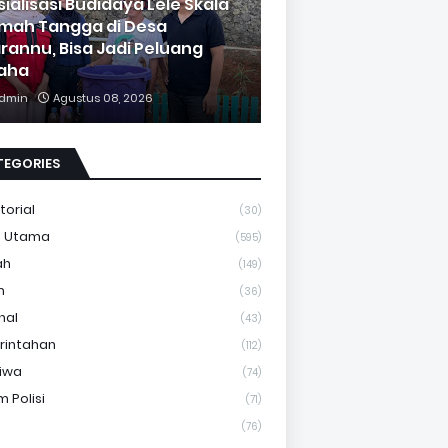
sialisasi Budidaya Lele Skala
mah Tangga di Desa
rannu, Bisa Jadi Peluang
aha
dmin
Agustus 08, 2026
TEGORIES
torial
(30)
a Utama
(595)
ah
(149)
m
(36)
nal
(43)
rintahan
(112)
tiwa
(74)
 Polisi
(71)
(76)