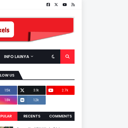
INFO LAINYA
LLOW US
1.5k
3.1k
2.7k
1.8k
1.2k
PULAR
RECENTS
COMMENTS