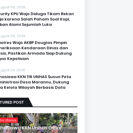
ugust 06, 2026
urity KPU Wajo Diduga Tikam Rekan
ja karena Salah Paham Soal Kopi,
ban Alami Sejumlah Luka
ugust 06, 2026
olres Wajo AKBP Douglas Pimpin
eriksaan Kendaraan Dinas dan
sis, Pastikan Armada Siap Dukung
as Kepolisian
ugust 04, 2026
asiswa KKN 116 UNHAS Susun Peta
inistrasi Desa Marannu, Dukung
a Kelola Wilayah Berbasis Data
ATURED POST
ita Utama
hasiswa KKN Unhas Gelar