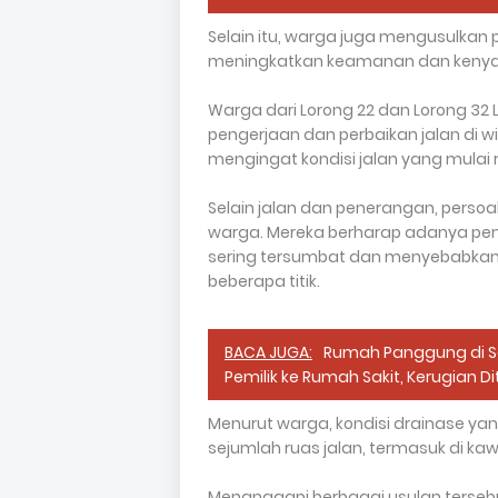
Selain itu, warga juga mengusulkan 
meningkatkan keamanan dan kenya
Warga dari Lorong 22 dan Lorong 3
pengerjaan dan perbaikan jalan di w
mengingat kondisi jalan yang mulai ru
Selain jalan dan penerangan, persoa
warga. Mereka berharap adanya pem
sering tersumbat dan menyebabkan 
beberapa titik.
BACA JUGA:
Rumah Panggung di S
Pemilik ke Rumah Sakit, Kerugian Di
Menurut warga, kondisi drainase ya
sejumlah ruas jalan, termasuk di k
Menanggapi berbagai usulan terseb