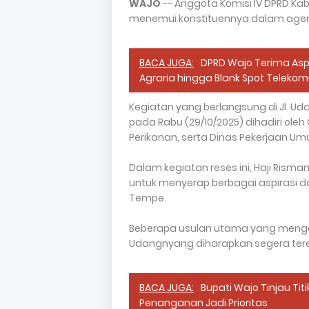
WAJO
-- Anggota Komisi IV DPRD Kab
menemui konstituennya dalam agen
BACA JUGA:
DPRD Wajo Terima Asp
Agraria hingga Blank Spot Telekom
Kegiatan yang berlangsung di Jl. U
pada Rabu (29/10/2025) dihadiri ole
Perikanan, serta Dinas Pekerjaan Um
Dalam kegiatan reses ini, Haji Ris
untuk menyerap berbagai aspirasi d
Tempe.
Beberapa usulan utama yang mengemuk
Udangnyang diharapkan segera tere
BACA JUGA:
Bupati Wajo Tinjau Tit
Penanganan Jadi Prioritas