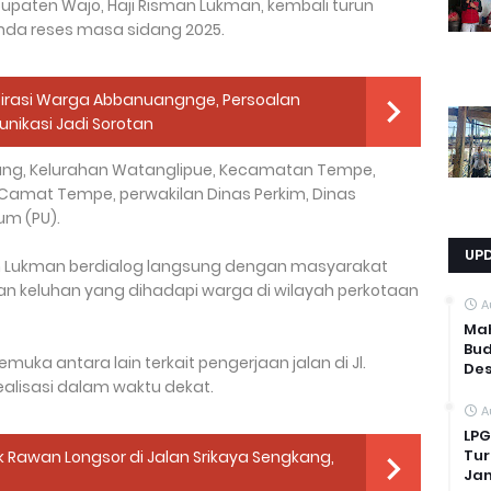
upaten Wajo, Haji Risman Lukman, kembali turun
da reses masa sidang 2025.
irasi Warga Abbanuangnge, Persoalan
unikasi Jadi Sorotan
dang, Kelurahan Watanglipue, Kecamatan Tempe,
h Camat Tempe, perwakilan Dinas Perkim, Dinas
um (PU).
UP
man Lukman berdialog langsung dengan masyarakat
an keluhan yang dihadapi warga di wilayah perkotaan
A
Mah
Bud
a antara lain terkait pengerjaan jalan di Jl.
Des
alisasi dalam waktu dekat.
A
LPG
Tur
ik Rawan Longsor di Jalan Srikaya Sengkang,
Ja