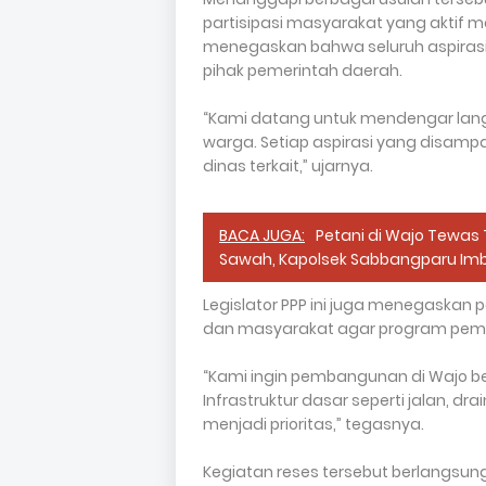
partisipasi masyarakat yang aktif 
menegaskan bahwa seluruh aspiras
pihak pemerintah daerah.
“Kami datang untuk mendengar lan
warga. Setiap aspirasi yang disampa
dinas terkait,” ujarnya.
BACA JUGA:
Petani di Wajo Tewas 
Sawah, Kapolsek Sabbangparu I
Legislator PPP ini juga menegaskan 
dan masyarakat agar program pemba
“Kami ingin pembangunan di Wajo b
Infrastruktur dasar seperti jalan, 
menjadi prioritas,” tegasnya.
Kegiatan reses tersebut berlangsu