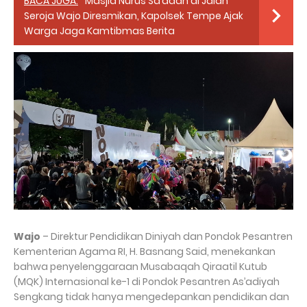
BACA JUGA:
Masjid Nurus Sa’adah di Jalan
Seroja Wajo Diresmikan, Kapolsek Tempe Ajak
Warga Jaga Kamtibmas Berita
Wajo
– Direktur Pendidikan Diniyah dan Pondok Pesantren
Kementerian Agama RI, H. Basnang Said, menekankan
bahwa penyelenggaraan Musabaqah Qiraatil Kutub
(MQK) Internasional ke-1 di Pondok Pesantren As’adiyah
Sengkang tidak hanya mengedepankan pendidikan dan