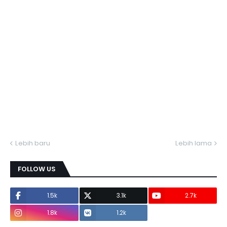
Lebih baru
Lebih lama
FOLLOW US
1.5k
3.1k
2.7k
1.8k
1.2k