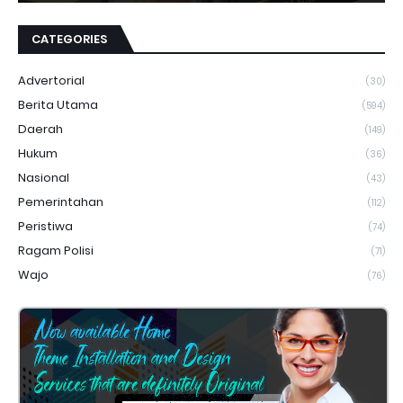
CATEGORIES
Advertorial
(30)
Berita Utama
(594)
Daerah
(149)
Hukum
(36)
Nasional
(43)
Pemerintahan
(112)
Peristiwa
(74)
Ragam Polisi
(71)
Wajo
(76)