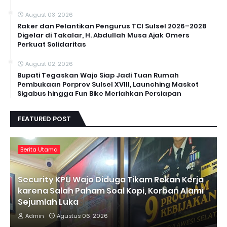
August 03, 2026
Raker dan Pelantikan Pengurus TCI Sulsel 2026–2028
Digelar di Takalar, H. Abdullah Musa Ajak Omers
Perkuat Solidaritas
August 02, 2026
Bupati Tegaskan Wajo Siap Jadi Tuan Rumah
Pembukaan Porprov Sulsel XVIII, Launching Maskot
Sigabus hingga Fun Bike Meriahkan Persiapan
FEATURED POST
Berita Utama
Security KPU Wajo Diduga Tikam Rekan Kerja
karena Salah Paham Soal Kopi, Korban Alami
Sejumlah Luka
Admin
Agustus 06, 2026