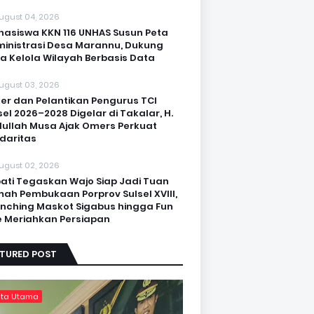
ugust 04, 2026
asiswa KKN 116 UNHAS Susun Peta
inistrasi Desa Marannu, Dukung
a Kelola Wilayah Berbasis Data
ugust 03, 2026
er dan Pelantikan Pengurus TCI
sel 2026–2028 Digelar di Takalar, H.
ullah Musa Ajak Omers Perkuat
idaritas
ugust 02, 2026
ati Tegaskan Wajo Siap Jadi Tuan
ah Pembukaan Porprov Sulsel XVIII,
nching Maskot Sigabus hingga Fun
e Meriahkan Persiapan
ATURED POST
ita Utama