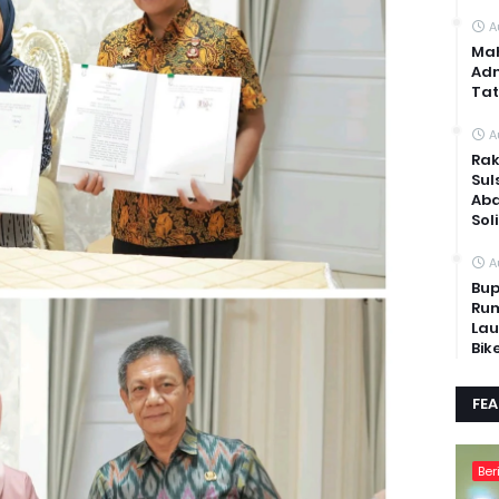
A
Mah
Adm
Tat
A
Rak
Sul
Abd
Sol
A
Bup
Rum
Lau
Bik
FE
Ber