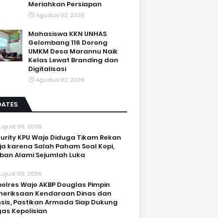
Meriahkan Persiapan
Agustus 02, 2026
Mahasiswa KKN UNHAS
Gelombang 116 Dorong
UMKM Desa Marannu Naik
Kelas Lewat Branding dan
Digitalisasi
Agustus 02, 2026
DATES
ugust 06, 2026
urity KPU Wajo Diduga Tikam Rekan
ja karena Salah Paham Soal Kopi,
ban Alami Sejumlah Luka
ugust 06, 2026
olres Wajo AKBP Douglas Pimpin
eriksaan Kendaraan Dinas dan
sis, Pastikan Armada Siap Dukung
as Kepolisian