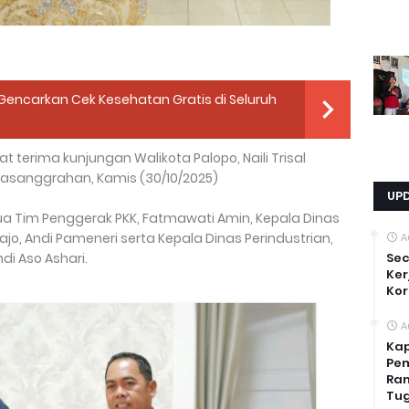
 Gencarkan Cek Kesehatan Gratis di Seluruh
 terima kunjungan Walikota Palopo, Naili Trisal
Pasanggrahan, Kamis (30/10/2025)
UP
a Tim Penggerak PKK, Fatmawati Amin, Kepala Dinas
, Andi Pameneri serta Kepala Dinas Perindustrian,
A
di Aso Ashari.
Sec
Ker
Kor
A
Kap
Pem
Ran
Tug