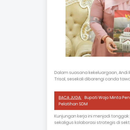
Dalam suasana kekeluargaan, Andi 
Trisal, sesekali dibarengi canda tawa
BACA JUGA:
Bupati Wajo Minta Pe
Pelatihan SDM
Kunjungan kerja ini menjadi tongga
sekaligus kolaborasi strategis di sekt