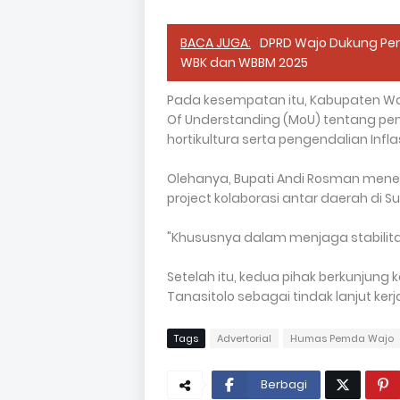
BACA JUGA:
DPRD Wajo Dukung Pe
WBK dan WBBM 2025
Pada kesempatan itu, Kabupaten 
Of Understanding (MoU) tentang pe
hortikultura serta pengendalian Infla
Olehanya, Bupati Andi Rosman meneg
project kolaborasi antar daerah di S
"Khususnya dalam menjaga stabilita
Setelah itu, kedua pihak berkunjung 
Tanasitolo sebagai tindak lanjut kerj
Tags
Advertorial
Humas Pemda Wajo
Berbagi