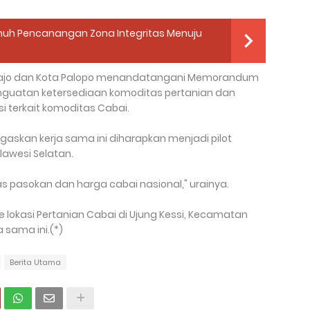
nuh Pencanangan Zona Integritas Menuju
Wajo dan Kota Palopo menandatangani Memorandum
nguatan ketersediaan komoditas pertanian dan
si terkait komoditas Cabai.
askan kerja sama ini diharapkan menjadi pilot
ulawesi Selatan.
s pasokan dan harga cabai nasional," urainya.
ke lokasi Pertanian Cabai di Ujung Kessi, Kecamatan
a sama ini.(*)
Berita Utama