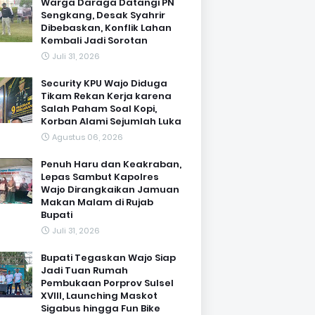
Warga Daraga Datangi PN
Sengkang, Desak Syahrir
Dibebaskan, Konflik Lahan
Kembali Jadi Sorotan
Juli 31, 2026
Security KPU Wajo Diduga
Tikam Rekan Kerja karena
Salah Paham Soal Kopi,
Korban Alami Sejumlah Luka
Agustus 06, 2026
Penuh Haru dan Keakraban,
Lepas Sambut Kapolres
Wajo Dirangkaikan Jamuan
Makan Malam di Rujab
Bupati
Juli 31, 2026
Bupati Tegaskan Wajo Siap
Jadi Tuan Rumah
Pembukaan Porprov Sulsel
XVIII, Launching Maskot
Sigabus hingga Fun Bike