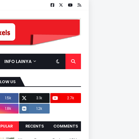
INFO LAINYA
LLOW US
1.5k
3.1k
2.7k
1.8k
1.2k
PULAR
RECENTS
COMMENTS