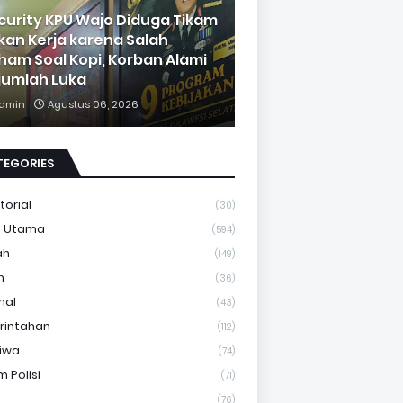
curity KPU Wajo Diduga Tikam
kan Kerja karena Salah
ham Soal Kopi, Korban Alami
jumlah Luka
dmin
Agustus 06, 2026
TEGORIES
torial
(30)
a Utama
(594)
ah
(149)
m
(36)
nal
(43)
rintahan
(112)
tiwa
(74)
 Polisi
(71)
(76)