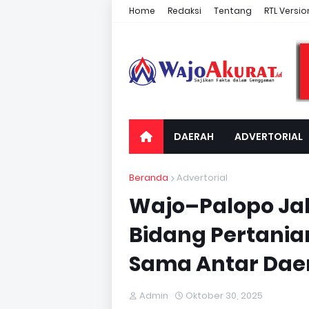
Home
Redaksi
Tentang
RTL Versio
DAERAH
ADVERTORIAL
Beranda
Advertorial
Wajo–Palopo Jali
Bidang Pertanian,
Sama Antar Dae
Admin
Oktober 30, 2025