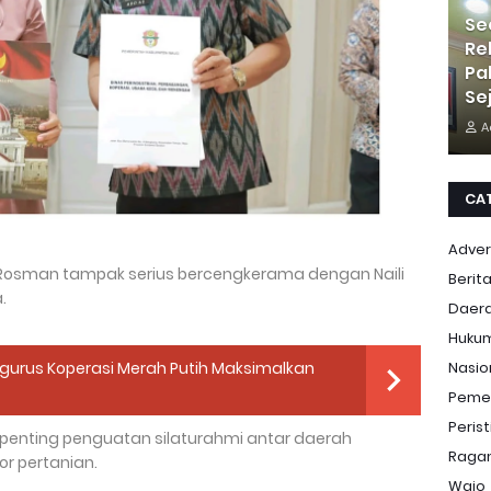
Se
Re
Pa
Se
A
CA
Adver
Rosman tampak serius bercengkerama dengan Naili
Berit
.
Daer
Huku
Nasio
ngurus Koperasi Merah Putih Maksimalkan
Peme
Peris
k penting penguatan silaturahmi antar daerah
Ragam
or pertanian.
Wajo