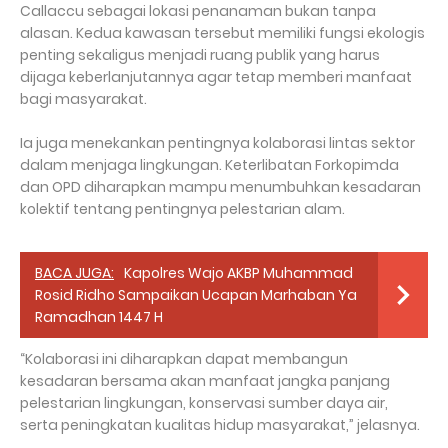
Callaccu sebagai lokasi penanaman bukan tanpa
alasan. Kedua kawasan tersebut memiliki fungsi ekologis
penting sekaligus menjadi ruang publik yang harus
dijaga keberlanjutannya agar tetap memberi manfaat
bagi masyarakat.
Ia juga menekankan pentingnya kolaborasi lintas sektor
dalam menjaga lingkungan. Keterlibatan Forkopimda
dan OPD diharapkan mampu menumbuhkan kesadaran
kolektif tentang pentingnya pelestarian alam.
BACA JUGA:
Kapolres Wajo AKBP Muhammad
Rosid Ridho Sampaikan Ucapan Marhaban Ya
Ramadhan 1447 H
“Kolaborasi ini diharapkan dapat membangun
kesadaran bersama akan manfaat jangka panjang
pelestarian lingkungan, konservasi sumber daya air,
serta peningkatan kualitas hidup masyarakat,” jelasnya.