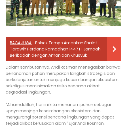
BACA JUGA:
Polsek Tempe Amankan Shalat
Tarawih Perdana Ramadhan 1447 H, Jamaah
Beribadah dengan Aman dan Khusyuk
Dalam sambutannya, Andi Rosman menegaskan bahwa
penanaman pohon merupakan langkah strategis dan
berkelanjutan untuk menjaga keseimbangan ekosistem
sekaligus meminimalkan risiko bencana akibat
degradasi lingkungan.
“Alhamdulillah, hari ini kita menanam pohon sebagai
upaya menjaga keseimbangan ekosistem dan
mengurangi potensi bencana lingkungan yang dapat
terjadi akibat kerusakan alam,” ujar Andi Rosman.