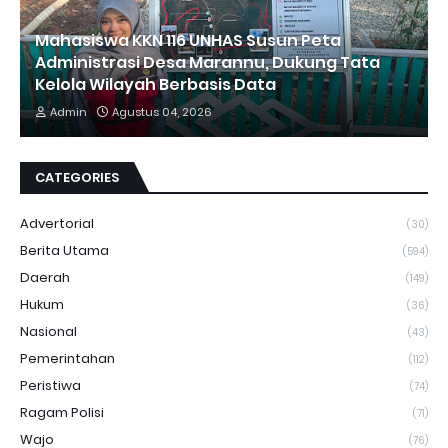
Mahasiswa KKN 116 UNHAS Susun Peta
Administrasi Desa Marannu, Dukung Tata
Kelola Wilayah Berbasis Data
Admin
Agustus 04, 2026
CATEGORIES
Advertorial
(30)
Berita Utama
(594)
Daerah
(149)
Hukum
(36)
Nasional
(43)
Pemerintahan
(112)
Peristiwa
(74)
Ragam Polisi
(71)
Wajo
(76)