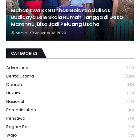
Mahasiswa KKN Unhas Gelar Sosialisasi
Budidaya Lele Skala Rumah Tangga di Desa
Marannu, Bisa Jadi Peluang Usaha
Admin
Agustus 08, 2026
CATEGORIES
Advertorial
(30)
Berita Utama
(595)
Daerah
(149)
Hukum
(36)
Nasional
(43)
Pemerintahan
(112)
Peristiwa
(74)
Ragam Polisi
(71)
Wajo
(76)