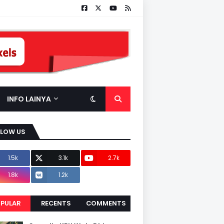
INFO LAINYA
LLOW US
1.5k
3.1k
2.7k
1.8k
1.2k
PULAR
RECENTS
COMMENTS