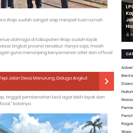
LP
Ka
Ja
a kira Wajo sudah sangat siap menjadi tuan rumah
Ha
A
enue olahraga di Kabupaten Wajo sudah layak
esar tingkat provinsi tersebut. Hanya saja, masih
ngan guna menunjang kenyamanan atlet dan official
CA
Adver
Berit
 Tepi Jalan Desa Manurung, Diduga Angkut
Daer
Huku
p, tinggal pembenahan kecil agar lebih layak dan
Nasio
cial,” katanya.
Peme
Peris
Ragam
Wajo