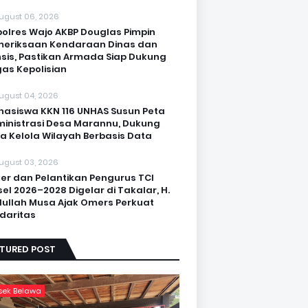
ugust 06, 2026
olres Wajo AKBP Douglas Pimpin
eriksaan Kendaraan Dinas dan
sis, Pastikan Armada Siap Dukung
as Kepolisian
ugust 04, 2026
asiswa KKN 116 UNHAS Susun Peta
inistrasi Desa Marannu, Dukung
a Kelola Wilayah Berbasis Data
ugust 03, 2026
er dan Pelantikan Pengurus TCI
sel 2026–2028 Digelar di Takalar, H.
ullah Musa Ajak Omers Perkuat
idaritas
ATURED POST
sek Belawa