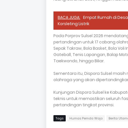
BACA JUGA:
Empat Rumah di Desa 
Korsleting Listrik
Pada Porprov Sulsel 2026 mendatang
pertandingan untuk 17 cabang olahra
Sepak Takraw, Bola Basket, Bola Voli 
Gateball, Tenis Lapangan, Balap Motor
Taekwondo, hingga Biliar.
Sementara itu, Dispora Sulsel masih
olahraga yang akan dipertandingkan
Kunjungan Dispora Sulsel ke Kabupat
teknis untuk memastikan seluruh fa
pertandingan tingkat provinsi.
Tags
Humas Pemda Wajo
Berita Utam