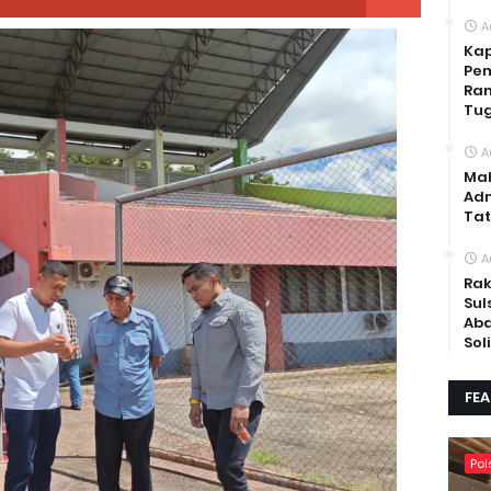
A
Kap
Pem
Ran
Tug
A
Mah
Adm
Tat
A
Rak
Sul
Abd
Sol
FE
Pol