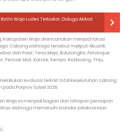
Botto Wajo Ludes Terbakar, Diduga Akibat
, Kabupaten Wajo direncanakan menjadi lokasi
ga. Cabang olahraga tersebut meliputi Akuatik,
Indoor dan Pasir, Tenis Meja, Bulutangkis, Petanque,
, Pencak Silat, Karate, Kempo, Kickboxing, Tinju,
 melakukan evaluasi terkait total keseluruhan cabang
 pada Porprov Sulsel 2026.
en Wajo ini menjadi bagian dari tahapan persiapan
silitas olahraga memenuhi standar pelaksanaan
a