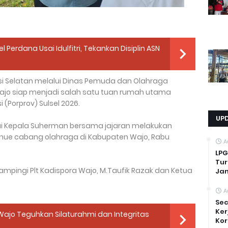
 Perdana Usai Idulfitri, Tekankan Disiplin ASN
si Selatan melalui Dinas Pemuda dan Olahraga
jo siap menjadi salah satu tuan rumah utama
(Porprov) Sulsel 2026.
UP
ai Kepala Suherman bersama jajaran melakukan
enue cabang olahraga di Kabupaten Wajo, Rabu
A
LPG
Tur
mpingi Plt Kadispora Wajo, M.Taufik Razak dan Ketua
Ja
A
Sec
Ker
s Wajo Teguhkan Silaturahmi dan Integritas
Kor