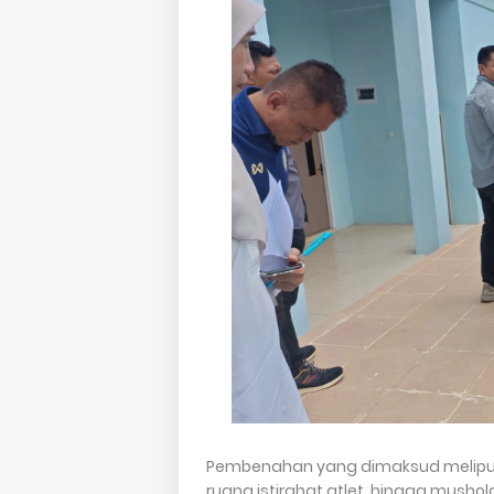
Pembenahan yang dimaksud meliputi 
ruang istirahat atlet, hingga mushol