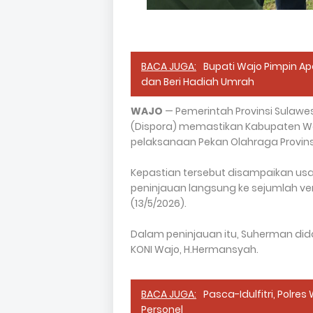
BACA JUGA:
Bupati Wajo Pimpin Apel
dan Beri Hadiah Umrah
WAJO
— Pemerintah Provinsi Sulawe
(Dispora) memastikan Kabupaten Wa
pelaksanaan Pekan Olahraga Provinsi 
Kepastian tersebut disampaikan us
peninjauan langsung ke sejumlah v
(13/5/2026).
Dalam peninjauan itu, Suherman dida
KONI Wajo, H.Hermansyah.
BACA JUGA:
Pasca-Idulfitri, Polre
Personel