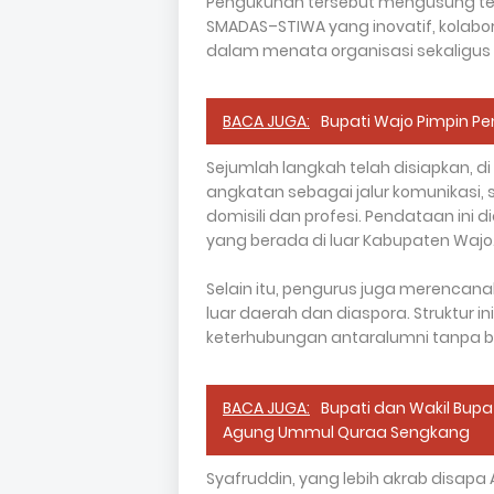
Pengukuhan tersebut mengusung te
SMADAS–STIWA yang inovatif, kolabor
dalam menata organisasi sekaligus
BACA JUGA:
Bupati Wajo Pimpin Pe
Sejumlah langkah telah disiapkan, d
angkatan sebagai jalur komunikasi
domisili dan profesi. Pendataan ini
yang berada di luar Kabupaten Wajo
Selain itu, pengurus juga merencan
luar daerah dan diaspora. Struktur
keterhubungan antaralumni tanpa be
BACA JUGA:
Bupati dan Wakil Bupa
Agung Ummul Quraa Sengkang
Syafruddin, yang lebih akrab disapa 