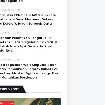
as Kepolisian
ugust 04, 2026
asiswa KKN 116 UNHAS Susun Peta
inistrasi Desa Marannu, Dukung
a Kelola Wilayah Berbasis Data
ugust 03, 2026
er dan Pelantikan Pengurus TCI
sel 2026–2028 Digelar di Takalar, H.
ullah Musa Ajak Omers Perkuat
idaritas
ugust 02, 2026
ati Tegaskan Wajo Siap Jadi Tuan
ah Pembukaan Porprov Sulsel XVIII,
nching Maskot Sigabus hingga Fun
e Meriahkan Persiapan
ATURED POST
ita Utama