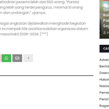
diran peserta lebih dari 500 orang. “Panitia
g lebih yang terdiri pengurus, minimal 10 orang
Se
 dan undangan,” ujarnya.
Re
Pa
rbagai angkatan dijadwalkan menghadiri kegiatan
Se
ini menjadi titik awal konsolidasi organisasi dalam
A
asa bakti 2026–2029. (***)
CA
Adver
Berit
Daer
Huku
Nasio
Peme
Peris
Ragam