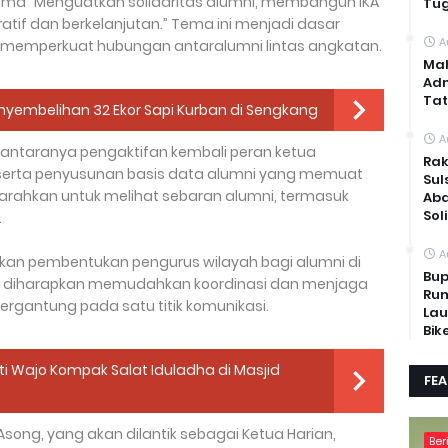
ma “Menguatkan solidaritas alumni, membangun IKA
Tug
atif dan berkelanjutan.” Tema ini menjadi dasar
A
 memperkuat hubungan antaralumni lintas angkatan.
Mah
Adm
Tat
nyembelihan 32 Ekor Sapi Kurban di Sengkang
A
i antaranya pengaktifan kembali peran ketua
Rak
, serta penyusunan basis data alumni yang memuat
Sul
 diarahkan untuk melihat sebaran alumni, termasuk
Abd
Sol
.
A
akan pembentukan pengurus wilayah bagi alumni di
Bup
 ini diharapkan memudahkan koordinasi dan menjaga
Rum
rgantung pada satu titik komunikasi.
Lau
Bik
ti Wajo Kompak Salat Iduladha di Masjid
FE
Asong, yang akan dilantik sebagai Ketua Harian,
Ber