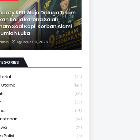
curity KPU Wajo Diduga Tikam
kan Kerja karena Salah
ham Soal Kopi, Korban Alami
jumlah Luka
dmin
Agustus 06, 2026
TEGORIES
torial
(30)
a Utama
(594)
ah
(149)
m
(36)
nal
(43)
rintahan
(112)
tiwa
(74)
 Polisi
(71)