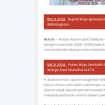
BACA JUGA:
Bupati Wajo Apresiasi
868 Kilogram
WAJO
— Ikatan Alumni (IKA) SMADA
pengurus periode 2026–2029 pada 6 Ju
menandai dimulainya masa kerja ke
BACA JUGA:
Polres Wajo Sembelih 1
Warga Saat Iduladha 1447 H
H. Andi Rosman, alumni angkatan 199
Ketua Umum dan akan memimpin orga
alumni sejak lulusan pertama pada 
menjadi perhatian utama dalam pen