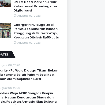
UMKM Desa Marannu Naik
Kelas Lewat Branding dan
Digitalisasi
Agustus 02, 2026
Charger HP Diduga Jadi
Pemicu Kebakaran Rumah
Panggung di Belawa Wajo,
Kerugian Ditaksir Rp50 Juta
Agustus 02, 2026
DATES
ugust 06, 2026
urity KPU Wajo Diduga Tikam Rekan
ja karena Salah Paham Soal Kopi,
ban Alami Sejumlah Luka
ugust 06, 2026
olres Wajo AKBP Douglas Pimpin
eriksaan Kendaraan Dinas dan
sis, Pastikan Armada Siap Dukung