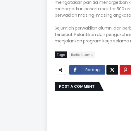
mengatakan panitia menargetkan keha
menargetkan peserta sekitar 500 oran
perwakilan masing-masing angkatan
Sejumlah perwakilan alumni dari be
tersebut. Pelantikan dan pengukuhan 
menjalankan program kerja selama m
Tags
Berita Utama
Berbagi
POST A COMMENT