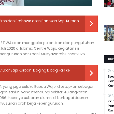
 Presiden Prabowo atas Bantuan Sapi Kurban
S–STIWA akan menggelar pelantikan dan pengukuhan
li 2026 di Islamic Centre Wajo. Kegiatan ini
pengurusan baru hasil Musyawarah Besar 2026.
UP
7 Ekor Sapi Kurban, Daging Dibagikan ke
A
Sec
Ker
Kor
1, yang juga selaku Bupati Wajo, ditetapkan sebagai
nisasi ini yang menaungi sekitar 40 angkatan
A
1986. Luasnya sebaran alumni di berbagai daerah
Kap
yusunan arah kerja kepengurusan.
Pem
Ran