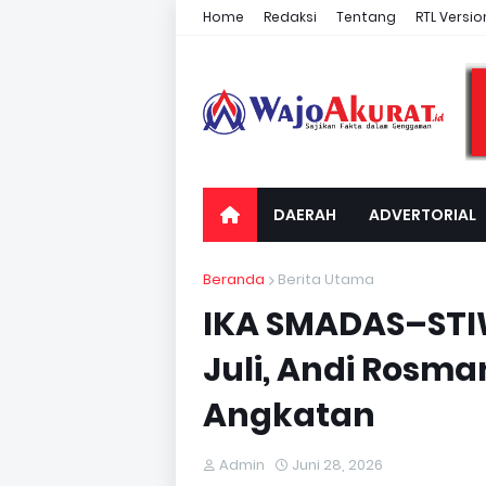
Home
Redaksi
Tentang
RTL Versio
DAERAH
ADVERTORIAL
Beranda
Berita Utama
IKA SMADAS–STI
Juli, Andi Rosma
Angkatan
Admin
Juni 28, 2026