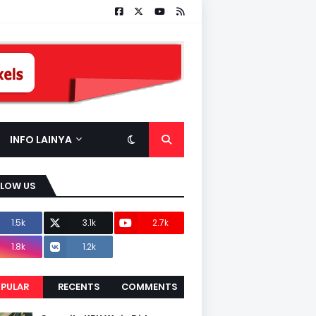
INFO LAINYA
LLOW US
1.5k
3.1k
2.7k
1.8k
1.2k
PULAR
RECENTS
COMMENTS