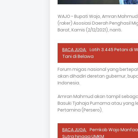
WAJO - Bupati Wajo, Amran Mahmud,
(raker) Asosiasi Daerah Penghasil M
Barat, Kamis (2/12/2021), nanti.
BACA JUGA:
Latih 3.445 Petani di
Tani di Belawa
Forum migas nasional yang bertepa
akan dihadiri deretan gubernur, bupa
Indonesia.
Amran Mahmud akan tampil sebagai 
Basuki Tjahaja Purnama atau yang l
Pertamina (Persero).
BACA JUGA:
Pemkab Wajo Manfaat
Sutra hingga UMKM