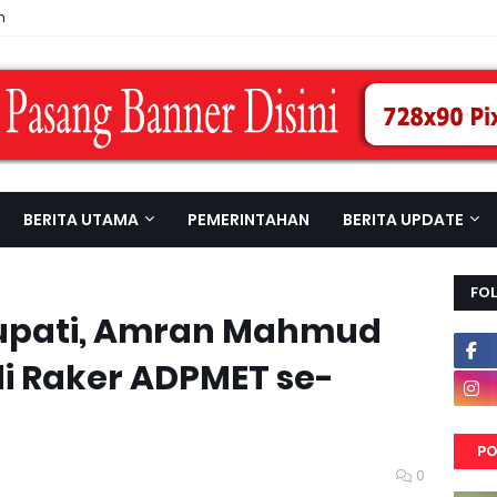
n
BERITA UTAMA
PEMERINTAHAN
BERITA UPDATE
FO
upati, Amran Mahmud
di Raker ADPMET se-
PO
0