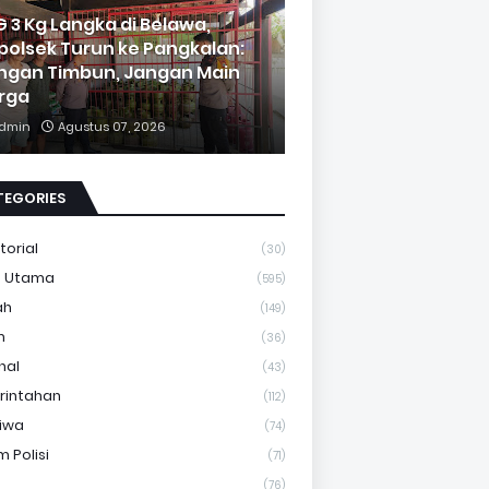
G 3 Kg Langka di Belawa,
polsek Turun ke Pangkalan:
ngan Timbun, Jangan Main
rga
dmin
Agustus 07, 2026
TEGORIES
torial
(30)
a Utama
(595)
ah
(149)
m
(36)
nal
(43)
rintahan
(112)
tiwa
(74)
 Polisi
(71)
(76)