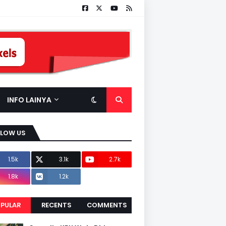
INFO LAINYA
LLOW US
1.5k
3.1k
2.7k
1.8k
1.2k
PULAR
RECENTS
COMMENTS