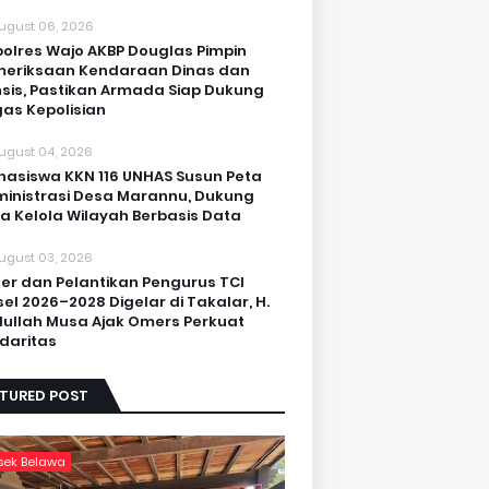
ugust 06, 2026
olres Wajo AKBP Douglas Pimpin
eriksaan Kendaraan Dinas dan
sis, Pastikan Armada Siap Dukung
as Kepolisian
ugust 04, 2026
asiswa KKN 116 UNHAS Susun Peta
inistrasi Desa Marannu, Dukung
a Kelola Wilayah Berbasis Data
ugust 03, 2026
er dan Pelantikan Pengurus TCI
sel 2026–2028 Digelar di Takalar, H.
ullah Musa Ajak Omers Perkuat
idaritas
ATURED POST
sek Belawa