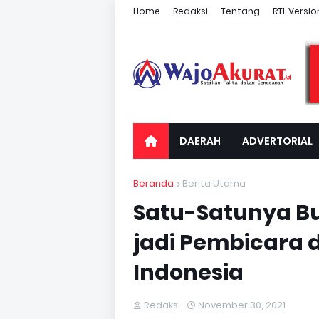
Home
Redaksi
Tentang
RTL Versio
DAERAH
ADVERTORIAL
Beranda
Berita Utama
Satu-Satunya B
jadi Pembicara 
Indonesia
Redaksi
November 30, 2021