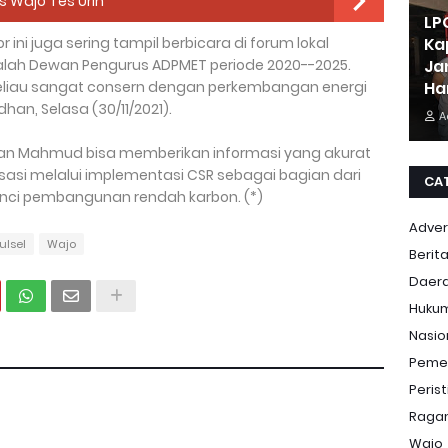
s Wajo Tes Urin
LP
or ini juga sering tampil berbicara di forum lokal
Ka
adalah Dewan Pengurus ADPMET periode 2020--2025.
Ja
eliau sangat consern dengan perkembangan energi
Ha
han, Selasa (30/11/2021).
A
n Mahmud bisa memberikan informasi yang akurat
asi melalui implementasi CSR sebagai bagian dari
CA
kunci pembangunan rendah karbon. (*)
Adver
ulsel
Wajo
Berit
Daer
Huku
Nasio
Peme
Peris
Ragam
Wajo