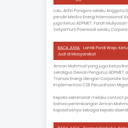
Lalu, Arifin Ponigoro selaku Anggot
pendiri Medco Energi Internasional.
juga Ketua ADPMET, Farah Muliyasari
Satyamurti Poerwadi selaku Corporat
BACA JUGA:
Lantik Pordi Wajo, Ke
Judi di Masyarakat
Amran Mahmud yang juga Ketua Ikat
sekaligus Dewan Pengurus ADPMET ak
Transisi Energi dengan Corporate Sos
Implementasi CSR Perusahaan Migas
Kepala sekretariat melalui contact
bahwa pertimbangan Amran Mahmud 
kapasitasnya sebagai kepala daera