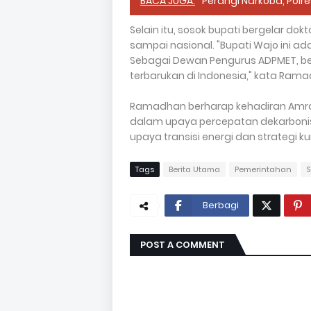
BACA JUGA:
Perangi Narkoba, Polre
Selain itu, sosok bupati bergelar dokt
sampai nasional. "Bupati Wajo ini 
Sebagai Dewan Pengurus ADPMET, b
terbarukan di Indonesia," kata Ramad
Ramadhan berharap kehadiran Amra
dalam upaya percepatan dekarbonis
upaya transisi energi dan strategi 
Tags
Berita Utama
Pemerintahan
S
Berbagi
POST A COMMENT