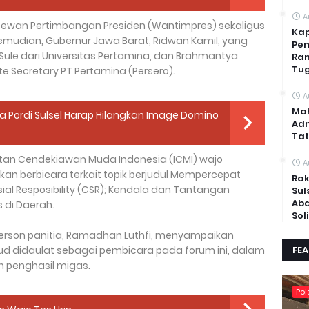
A
a Dewan Pertimbangan Presiden (Wantimpres) sekaligus
Kap
 Kemudian, Gubernur Jawa Barat, Ridwan Kamil, yang
Pem
 Sule dari Universitas Pertamina, dan Brahmantya
Ran
Tug
e Secretary PT Pertamina (Persero).
A
Mah
tua Pordi Sulsel Harap Hilangkan Image Domino
Adm
Tat
an Cendekiawan Muda Indonesia (ICMI) wajo
A
an berbicara terkait topik berjudul Mempercepat
Rak
ial Resposibility (CSR); Kendala dan Tantangan
Sul
Abd
 di Daerah.
Sol
 person panitia, Ramadhan Luthfi, menyampaikan
didaulat sebagai pembicara pada forum ini, dalam
FE
h penghasil migas.
Pol