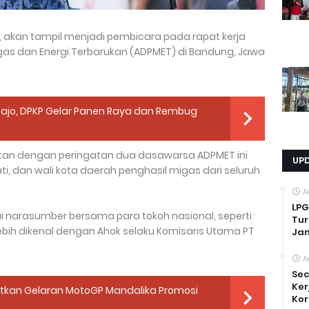
 akan tampil menjadi pembicara pada rapat kerja
igas dan Energi Terbarukan (ADPMET) di Bandung, Jawa
 Wajo, DPKP Gelar Panen Raya dan Rembug
tan dengan peringatan dua dasawarsa ADPMET ini
UP
ti, dan wali kota daerah penghasil migas dari seluruh
A
LPG
narasumber bersama para tokoh nasional, seperti
Tur
ebih dikenal dengan Ahok selaku Komisaris Utama PT
Ja
A
Sec
Ker
kan Gelaran MotoGP Mandalika Promosi
Kor