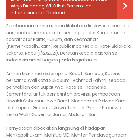
Wajo Diundang WHO Ikuti Pertemuan
Internasional di Thailand
Pembacaan komitmen ini dilakukan disela-sela seminar
nasional reformasi birokrasi yang digelar Kementerian
Koordinator Politik, Hukum, dan Keamanan
(Kemenkopolhukam) Republik Indonesia di Hotel Bidakara,
Jakarta, Rabu (1/12/2021). Deretan kepala daerah se-
Indonesia ambil bagian pada kegiatan ini.
Amran Mahmud didampingi Bupati Sambas, Satono,
bersama Wali Kota Sukabumi, Achmad Fahmi, sebagai
perwakilan dari Bupati/Wali kota se-Indonesia.
Sementara, untuk pemerintah provinsi, pembacaan
diwakili Gubernur Jawa Barat, Mochamad Ridwan Kamil,
didampingi Gubernur Jawa Tengah, Ganjar Pranowo,
serta Wakil Gubernur Jambi, Abdullah Sani.
Pernyataan dibacakan langsung di hadapan
Menkopolhukam, Mahfud MD, Menteri Pendayagunaan