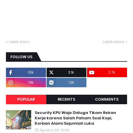
Lebih baru
Lebih lama
FOLLOW US
1.5k
3.1k
2.7k
1.8k
1.2k
POPULAR
RECENTS
COMMENTS
Security KPU Wajo Diduga Tikam Rekan
Kerja karena Salah Paham Soal Kopi,
Korban Alami Sejumlah Luka
Agustus 06, 2026