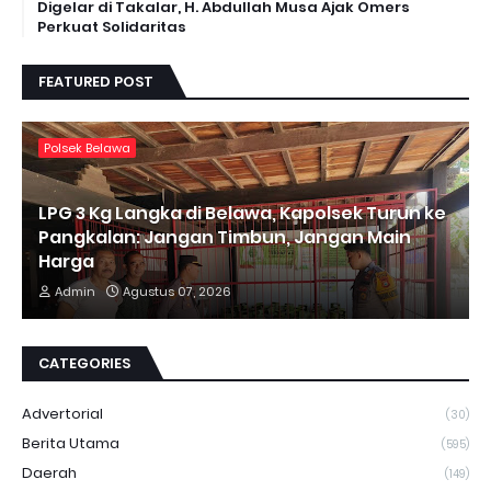
Digelar di Takalar, H. Abdullah Musa Ajak Omers
Perkuat Solidaritas
FEATURED POST
Polsek Belawa
LPG 3 Kg Langka di Belawa, Kapolsek Turun ke
Pangkalan: Jangan Timbun, Jangan Main
Harga
Admin
Agustus 07, 2026
CATEGORIES
Advertorial
(30)
Berita Utama
(595)
Daerah
(149)