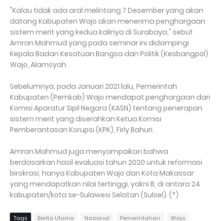
"Kalau tidak ada aral melintang 7 Desember yang akan
datang Kabupaten Wajo akan menerima penghargaan
sistem merit yang kedua kalinya di Surabaya," sebut
Amran Mahmud yang pada seminar ini didampingi
Kepala Badan Kesatuan Bangsa dan Politik (Kesbangpol)
Wajo, Alamsyah.
Sebelumnya, pada Januari 2021 lalu, Pemerintah
Kabupaten (Pemkab) Wajo mendapat penghargaan dari
Komisi Aparatur Sipil Negara (KASN) tentang penerapan
sistem merit yang diserahkan Ketua Komisi
Pemberantasan Korupsi (KPK), Firly Bahuri.
Amran Mahmud juga menyampaikan bahwa
berdasarkan hasil evaluasi tahun 2020 untuk reformasi
birokrasi, hanya Kabupaten Wajo dan Kota Makassar
yang mendapatkan nilai tertinggi, yakni B, di antara 24
kabupaten/kota se-Sulawesi Selatan (Sulsel). (*)
Tags
Berita Utama
Nasional
Pemerintahan
Wajo