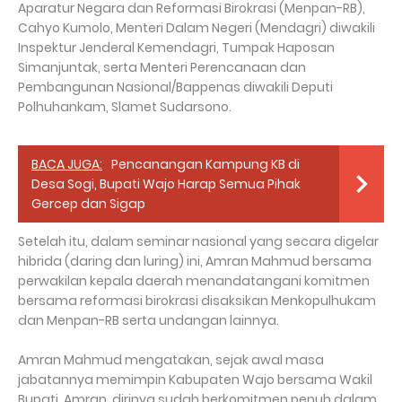
Aparatur Negara dan Reformasi Birokrasi (Menpan-RB),
Cahyo Kumolo, Menteri Dalam Negeri (Mendagri) diwakili
Inspektur Jenderal Kemendagri, Tumpak Haposan
Simanjuntak, serta Menteri Perencanaan dan
Pembangunan Nasional/Bappenas diwakili Deputi
Polhuhankam, Slamet Sudarsono.
BACA JUGA:
Pencanangan Kampung KB di
Desa Sogi, Bupati Wajo Harap Semua Pihak
Gercep dan Sigap
Setelah itu, dalam seminar nasional yang secara digelar
hibrida (daring dan luring) ini, Amran Mahmud bersama
perwakilan kepala daerah menandatangani komitmen
bersama reformasi birokrasi disaksikan Menkopulhukam
dan Menpan-RB serta undangan lainnya.
Amran Mahmud mengatakan, sejak awal masa
jabatannya memimpin Kabupaten Wajo bersama Wakil
Bupati, Amran, dirinya sudah berkomitmen penuh dalam