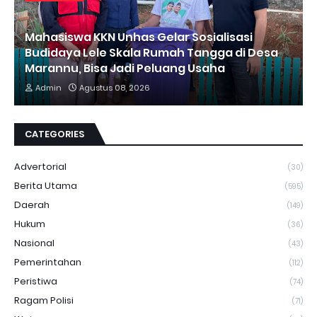
Mahasiswa KKN Unhas Gelar Sosialisasi
Budidaya Lele Skala Rumah Tangga di Desa
Marannu, Bisa Jadi Peluang Usaha
Admin
Agustus 08, 2026
CATEGORIES
Advertorial
(30)
Berita Utama
(595)
Daerah
(149)
Hukum
(36)
Nasional
(43)
Pemerintahan
(112)
Peristiwa
(74)
Ragam Polisi
(71)