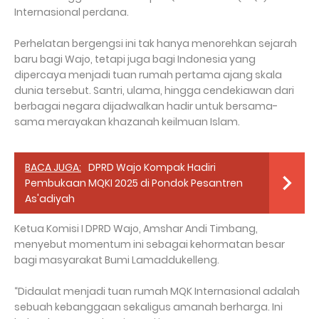
Internasional perdana.
Perhelatan bergengsi ini tak hanya menorehkan sejarah
baru bagi Wajo, tetapi juga bagi Indonesia yang
dipercaya menjadi tuan rumah pertama ajang skala
dunia tersebut. Santri, ulama, hingga cendekiawan dari
berbagai negara dijadwalkan hadir untuk bersama-
sama merayakan khazanah keilmuan Islam.
BACA JUGA:
DPRD Wajo Kompak Hadiri
Pembukaan MQKI 2025 di Pondok Pesantren
As'adiyah
Ketua Komisi I DPRD Wajo, Amshar Andi Timbang,
menyebut momentum ini sebagai kehormatan besar
bagi masyarakat Bumi Lamaddukelleng.
“Didaulat menjadi tuan rumah MQK Internasional adalah
sebuah kebanggaan sekaligus amanah berharga. Ini