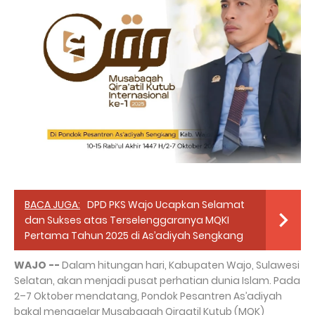
BACA JUGA:
DPD PKS Wajo Ucapkan Selamat
dan Sukses atas Terselenggaranya MQKI
Pertama Tahun 2025 di As’adiyah Sengkang
WAJO --
Dalam hitungan hari, Kabupaten Wajo, Sulawesi
Selatan, akan menjadi pusat perhatian dunia Islam. Pada
2–7 Oktober mendatang, Pondok Pesantren As’adiyah
bakal menggelar Musabaqah Qiraatil Kutub (MQK)