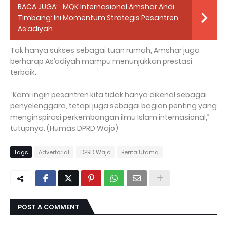
BACA JUGA:
MQK Internasional Amshar Andi
Timbang: Ini Momentum Strategis Pesantren
As’adiyah
Tak hanya sukses sebagai tuan rumah, Amshar juga
berharap As’adiyah mampu menunjukkan prestasi
terbaik.
“Kami ingin pesantren kita tidak hanya dikenal sebagai
penyelenggara, tetapi juga sebagai bagian penting yang
menginspirasi perkembangan ilmu Islam internasional,”
tutupnya. (Humas DPRD Wajo)
Tags
Advertorial
DPRD Wajo
Berita Utama
POST A COMMENT