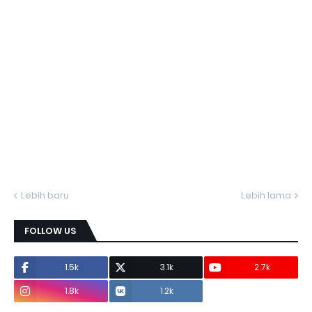
Lebih baru
Lebih lama
FOLLOW US
1.5k
3.1k
2.7k
1.8k
1.2k