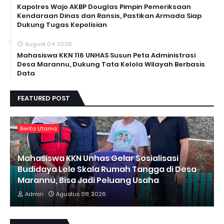
Kapolres Wajo AKBP Douglas Pimpin Pemeriksaan
Kendaraan Dinas dan Ransis, Pastikan Armada Siap
Dukung Tugas Kepolisian
August 04, 2026
Mahasiswa KKN 116 UNHAS Susun Peta Administrasi
Desa Marannu, Dukung Tata Kelola Wilayah Berbasis
Data
FEATURED POST
Berita Utama
Mahasiswa KKN Unhas Gelar Sosialisasi
Budidaya Lele Skala Rumah Tangga di Desa
Marannu, Bisa Jadi Peluang Usaha
Admin
Agustus 08, 2026