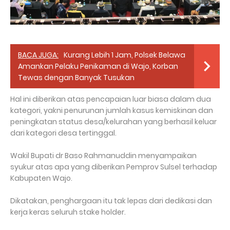
BACA JUGA:
Kurang Lebih 1 Jam, Polsek Belawa
Amankan Pelaku Penikaman di Wajo, Korban
Tewas dengan Banyak Tusukan
Hal ini diberikan atas pencapaian luar biasa dalam dua
kategori, yakni penurunan jumlah kasus kemiskinan dan
peningkatan status desa/kelurahan yang berhasil keluar
dari kategori desa tertinggal.
Wakil Bupati dr Baso Rahmanuddin menyampaikan
syukur atas apa yang diberikan Pemprov Sulsel terhadap
Kabupaten Wajo.
Dikatakan, penghargaan itu tak lepas dari dedikasi dan
kerja keras seluruh stake holder.