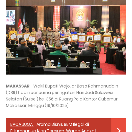
MAKASSAR
- Wakil Bupati Wajo, dr Baso Rahmanuddin
(DBR) hadiri paripurna peringatan Hari Jadi Sulawesi
Selatan (Sulsel) ke-356 di Ruang Pola Kantor Gubernur,
Makassar, Minggu (19/10/2025).
BACA JUGA:
Aroma Bisnis BBM Ilegal di
Pitumpanua Kian Tercium, Warga Angkat