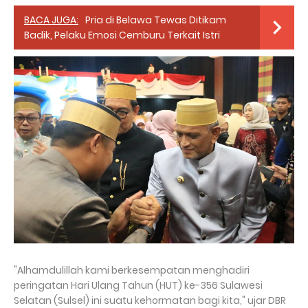
BACA JUGA:
Pria di Belawa Tewas Ditikam
Badik, Pelaku Emosi Cemburu Terkait Istri
"Alhamdulillah kami berkesempatan menghadiri
peringatan Hari Ulang Tahun (HUT) ke-356 Sulawesi
Selatan (Sulsel) ini suatu kehormatan bagi kita," ujar DBR