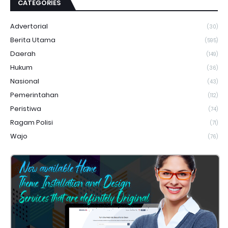
CATEGORIES
Advertorial
(30)
Berita Utama
(595)
Daerah
(149)
Hukum
(36)
Nasional
(43)
Pemerintahan
(112)
Peristiwa
(74)
Ragam Polisi
(71)
Wajo
(76)