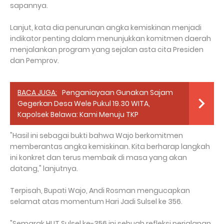
sapannya.
Lanjut, kata dia penurunan angka kemiskinan menjadi
indikator penting dalam menunjukkan komitmen daerah
menjalankan program yang sejalan asta cita Presiden
dan Pemprov.
BACA JUGA:
Penganiayaan Gunakan Sajam
Gegerkan Desa Wele Pukul 19.30 WITA,
Kapolsek Belawa: Kami Menuju TKP
"Hasil ini sebagai bukti bahwa Wajo berkomitmen
memberantas angka kemiskinan. Kita berharap langkah
ini konkret dan terus membaik di masa yang akan
datang," lanjutnya.
Terpisah, Bupati Wajo, Andi Rosman mengucapkan
selamat atas momentum Hari Jadi Sulsel ke 356.
"Semarak HUT Sulsel ke-356 ini sebuah refleksi perjalanan