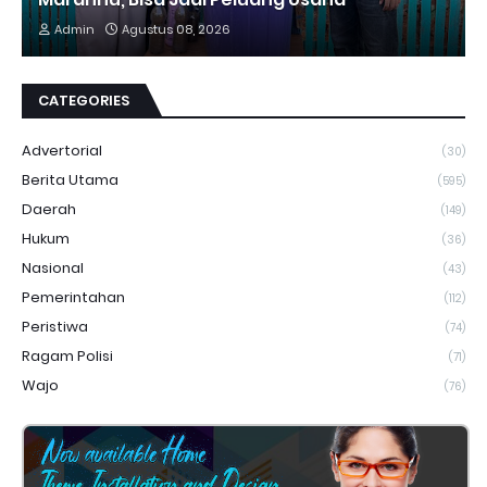
Admin
Agustus 08, 2026
CATEGORIES
Advertorial
(30)
Berita Utama
(595)
Daerah
(149)
Hukum
(36)
Nasional
(43)
Pemerintahan
(112)
Peristiwa
(74)
Ragam Polisi
(71)
Wajo
(76)