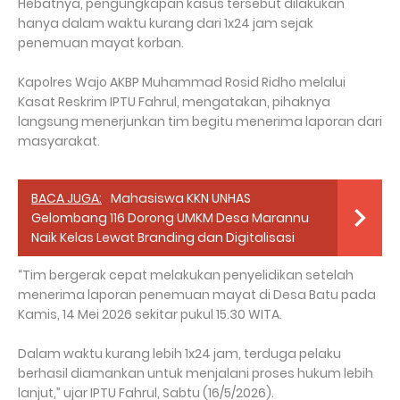
Hebatnya, pengungkapan kasus tersebut dilakukan
hanya dalam waktu kurang dari 1x24 jam sejak
penemuan mayat korban.
Kapolres Wajo AKBP Muhammad Rosid Ridho melalui
Kasat Reskrim IPTU Fahrul, mengatakan, pihaknya
langsung menerjunkan tim begitu menerima laporan dari
masyarakat.
BACA JUGA:
Mahasiswa KKN UNHAS
Gelombang 116 Dorong UMKM Desa Marannu
Naik Kelas Lewat Branding dan Digitalisasi
“Tim bergerak cepat melakukan penyelidikan setelah
menerima laporan penemuan mayat di Desa Batu pada
Kamis, 14 Mei 2026 sekitar pukul 15.30 WITA.
Dalam waktu kurang lebih 1x24 jam, terduga pelaku
berhasil diamankan untuk menjalani proses hukum lebih
lanjut,” ujar IPTU Fahrul, Sabtu (16/5/2026).