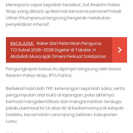
Merespons cepat kejadian tersebut, Sat Reskrim Polres
Wajo yang diback up Resmob bersama personel Polsek
Urban Pitumpanua langsung bergerak melakukan
penyelidikan intensif.
BACA JUGA:
Raker dan Pelantikan Pengurus
TCI Sulsel 2026–2028 Digelar di Takalar, H.
Abdullah Musa Ajak Omers Perkuat Solidaritas
Pengungkapan kasus itu dipimpin langsung oleh Kasat
Reskrim Polres Wajo, IPTU Fahrul.
Berbekal hasil olah TKP, keterangan sejumlah saksi, serta
pengumpulan alat bukti di lapangan, polisi akhirnya
berhasil mengidentifikasi dan mengamankan terduga
pelaku berinisial M.YA alias AF di kediamannya di wilayah
Dadeko, Kecamatan Larompong Selatan, Kabupaten
Luwu.