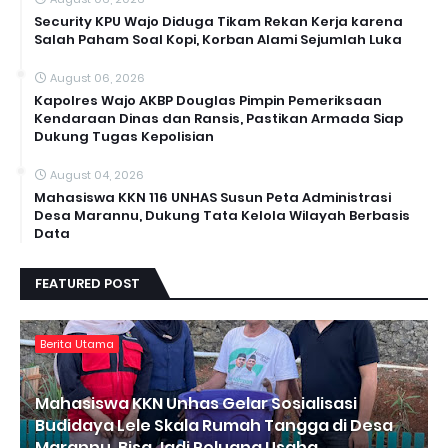
Security KPU Wajo Diduga Tikam Rekan Kerja karena
Salah Paham Soal Kopi, Korban Alami Sejumlah Luka
August 06, 2026
Kapolres Wajo AKBP Douglas Pimpin Pemeriksaan
Kendaraan Dinas dan Ransis, Pastikan Armada Siap
Dukung Tugas Kepolisian
August 04, 2026
Mahasiswa KKN 116 UNHAS Susun Peta Administrasi
Desa Marannu, Dukung Tata Kelola Wilayah Berbasis
Data
FEATURED POST
Berita Utama
Mahasiswa KKN Unhas Gelar Sosialisasi
Budidaya Lele Skala Rumah Tangga di Desa
Marannu, Bisa Jadi Peluang Usaha